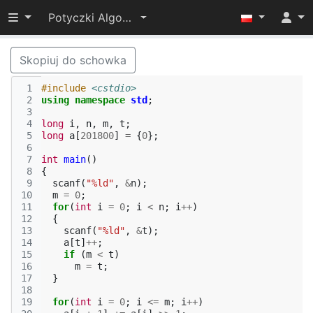
Przełącz widoczność menu
Potyczki Algorytmiczne 2017
Skopiuj do schowka
 1
#include
<cstdio>
 2
using
namespace
std
;
 3
 4
long
i
,
n
,
m
,
t
;
 5
long
a
[
201800
]
=
{
0
};
 6
 7
int
main
()
 8
{
 9
scanf
(
"%ld"
,
&
n
);
10
m
=
0
;
11
for
(
int
i
=
0
;
i
<
n
;
i
++
)
12
{
13
scanf
(
"%ld"
,
&
t
);
14
a
[
t
]
++
;
15
if
(
m
<
t
)
16
m
=
t
;
17
}
18
19
for
(
int
i
=
0
;
i
<=
m
;
i
++
)