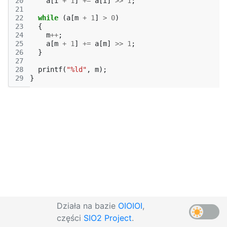
20
a
[
i
+
1
]
+=
a
[
i
]
>>
1
;
21
22
while
(
a
[
m
+
1
]
>
0
)
23
{
24
m
++
;
25
a
[
m
+
1
]
+=
a
[
m
]
>>
1
;
26
}
27
28
printf
(
"%ld"
,
m
);
29
}
Działa na bazie
OIOIOI
,
części
SIO2 Project
.