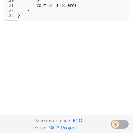
20
}
21
cout
<<
O
<<
endl
;
22
}
23
}
Działa na bazie
OIOIOI
,
części
SIO2 Project
.