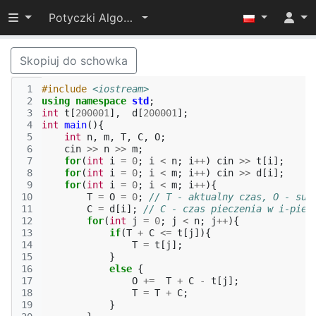
Przełącz widoczność menu
Potyczki Algorytmiczne 2017
Skopiuj do schowka
 1
#include
<iostream>
 2
using
namespace
std
;
 3
int
t
[
200001
],
d
[
200001
];
 4
int
main
(){
 5
int
n
,
m
,
T
,
C
,
O
;
 6
cin
>>
n
>>
m
;
 7
for
(
int
i
=
0
;
i
<
n
;
i
++
)
cin
>>
t
[
i
];
 8
for
(
int
i
=
0
;
i
<
m
;
i
++
)
cin
>>
d
[
i
];
 9
for
(
int
i
=
0
;
i
<
m
;
i
++
){
10
T
=
O
=
0
;
// T - aktualny czas, O - sum
11
C
=
d
[
i
];
// C - czas pieczenia w i-piek
12
for
(
int
j
=
0
;
j
<
n
;
j
++
){
13
if
(
T
+
C
<=
t
[
j
]){
14
T
=
t
[
j
];
15
}
16
else
{
17
O
+=
T
+
C
-
t
[
j
];
18
T
=
T
+
C
;
19
}