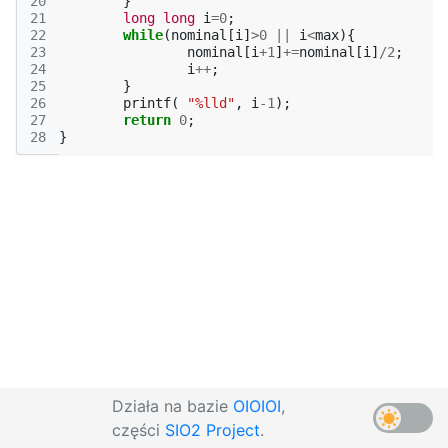
20
}
21
long
long
i
=
0
;
22
while
(
nominal
[
i
]
>
0
||
i
<
max
){
23
nominal
[
i
+
1
]
+=
nominal
[
i
]
/
2
;
24
i
++
;
25
}
26
printf
(
"%lld"
,
i
-1
);
27
return
0
;
28
}
Działa na bazie
OIOIOI
,
części
SIO2 Project
.