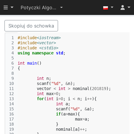
Przełącz widoczność menu
Potyczki Algorytmiczne 2017
Skopiuj do schowka
 1
#include
<iostream>
 2
#include
<vector>
 3
#include
<cstdio>
 4
using
namespace
std
;
 5
 6
int
main
()
 7
{
 8
 9
int
n
;
10
scanf
(
"%d"
,
&
n
);
11
vector
<
int
>
nominal
(
201819
);
12
int
max
=
0
;
13
for
(
int
i
=
0
;
i
<
n
;
i
++
){
14
int
a
;
15
scanf
(
"%d"
,
&
a
);
16
if
(
a
>
max
){
17
max
=
a
;
18
}
19
nominal
[
a
]
++
;