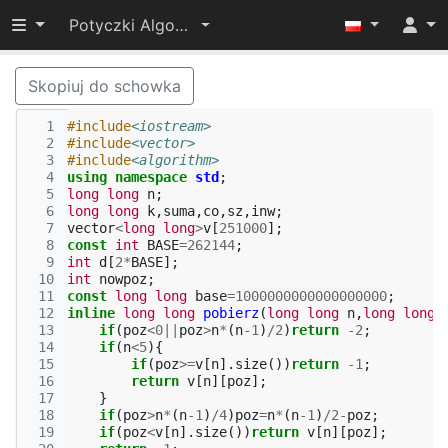
Przełącz widoczność menu
Potyczki Algorytmiczne 2017
Skopiuj do schowka
  1
#include
<iostream>
  2
#include
<vector>
  3
#include
<algorithm>
  4
using
namespace
std
;
  5
long
long
n
;
  6
long
long
k
,
suma
,
co
,
sz
,
inw
;
  7
vector
<
long
long
>
v
[
251000
];
  8
const
int
BASE
=
262144
;
  9
int
d
[
2
*
BASE
];
 10
int
nowpoz
;
 11
const
long
long
base
=
1000000000000000000
;
 12
inline
long
long
pobierz
(
long
long
n
,
long
long
 13
if
(
poz
<
0
||
poz
>
n
*
(
n
-1
)
/
2
)
return
-2
;
 14
if
(
n
<
5
){
 15
if
(
poz
>=
v
[
n
].
size
())
return
-1
;
 16
return
v
[
n
][
poz
];
 17
}
 18
if
(
poz
>
n
*
(
n
-1
)
/
4
)
poz
=
n
*
(
n
-1
)
/
2
-
poz
;
 19
if
(
poz
<
v
[
n
].
size
())
return
v
[
n
][
poz
];