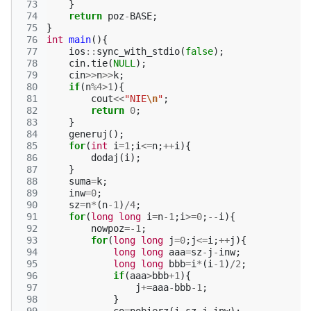
 73
}
 74
return
poz
-
BASE
;
 75
}
 76
int
main
(){
 77
ios
::
sync_with_stdio
(
false
);
 78
cin
.
tie
(
NULL
);
 79
cin
>>
n
>>
k
;
 80
if
(
n
%
4
>
1
){
 81
cout
<<
"NIE
\n
"
;
 82
return
0
;
 83
}
 84
generuj
();
 85
for
(
int
i
=
1
;
i
<=
n
;
++
i
){
 86
dodaj
(
i
);
 87
}
 88
suma
=
k
;
 89
inw
=
0
;
 90
sz
=
n
*
(
n
-1
)
/
4
;
 91
for
(
long
long
i
=
n
-1
;
i
>=
0
;
--
i
){
 92
nowpoz
=
-1
;
 93
for
(
long
long
j
=
0
;
j
<=
i
;
++
j
){
 94
long
long
aaa
=
sz
-
j
-
inw
;
 95
long
long
bbb
=
i
*
(
i
-1
)
/
2
;
 96
if
(
aaa
>
bbb
+
1
){
 97
j
+=
aaa
-
bbb
-1
;
 98
}