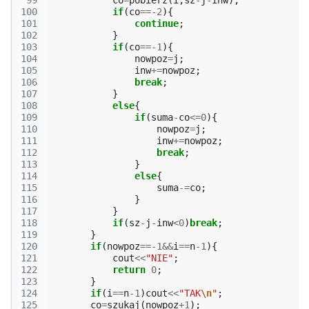
 99
co
=
pobierz
(
i
,
sz
-
j
-
inw
);
100
if
(
co
==
-2
){
101
continue
;
102
}
103
if
(
co
==
-1
){
104
nowpoz
=
j
;
105
inw
+=
nowpoz
;
106
break
;
107
}
108
else
{
109
if
(
suma
-
co
<=
0
){
110
nowpoz
=
j
;
111
inw
+=
nowpoz
;
112
break
;
113
}
114
else
{
115
suma
-=
co
;
116
}
117
}
118
if
(
sz
-
j
-
inw
<
0
)
break
;
119
}
120
if
(
nowpoz
==
-1
&&
i
==
n
-1
){
121
cout
<<
"NIE"
;
122
return
0
;
123
}
124
if
(
i
==
n
-1
)
cout
<<
"TAK
\n
"
;
125
co
=
szukaj
(
nowpoz
+
1
);