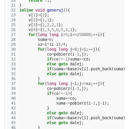
 20
return
-1
;
 21
}
 22
inline
void
generuj
(){
 23
v
[
1
]
=
{
1
};
 24
v
[
2
]
=
{
1
,
1
};
 25
v
[
3
]
=
{
1
,
2
,
2
,
1
};
 26
v
[
4
]
=
{
1
,
3
,
5
,
6
,
5
,
3
,
1
};
 27
for
(
long
long
i
=
5
;
i
<=
250000
;
++
i
){
 28
suma
=
0
;
 29
sz
=
i
*
(
i
-1
)
/
4
;
 30
for
(
long
long
j
=
0
;
j
<
i
;
++
j
){
 31
co
=
pobierz
(
i
-1
,
j
);
 32
if
(
co
!=
-1
)
suma
+=
co
;
 33
else
goto
dalej
;
 34
if
(
suma
<=
base
)
v
[
i
].
push_back
(
suma
);
 35
else
goto
dalej
;
 36
}
 37
for
(
long
long
j
=
i
;
j
<=
sz
;
++
j
){
 38
co
=
pobierz
(
i
-1
,
j
);
 39
if
(
co
!=
-1
){
 40
suma
+=
co
;
 41
suma
-=
pobierz
(
i
-1
,
j
-
i
);
 42
}
 43
else
goto
dalej
;
 44
if
(
suma
<=
base
)
v
[
i
].
push_back
(
suma
);
 45
else
goto
dalej
;
 46
}