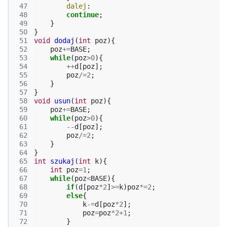
 47
dalej
:
 48
continue
;
 49
}
 50
}
 51
void
dodaj
(
int
poz
){
 52
poz
+=
BASE
;
 53
while
(
poz
>
0
){
 54
++
d
[
poz
];
 55
poz
/=
2
;
 56
}
 57
}
 58
void
usun
(
int
poz
){
 59
poz
+=
BASE
;
 60
while
(
poz
>
0
){
 61
--
d
[
poz
];
 62
poz
/=
2
;
 63
}
 64
}
 65
int
szukaj
(
int
k
){
 66
int
poz
=
1
;
 67
while
(
poz
<
BASE
){
 68
if
(
d
[
poz
*
2
]
>=
k
)
poz
*=
2
;
 69
else
{
 70
k
-=
d
[
poz
*
2
];
 71
poz
=
poz
*
2
+
1
;
 72
}