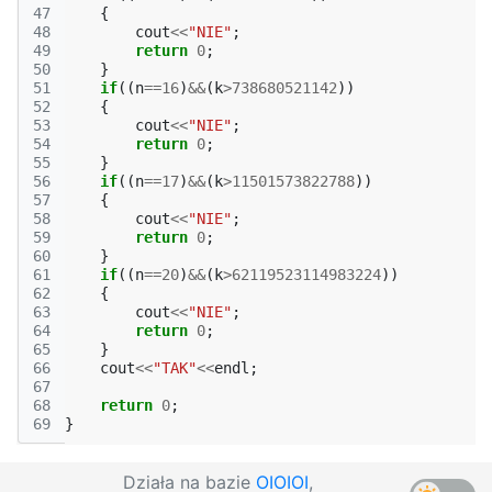
47
{
48
cout
<<
"NIE"
;
49
return
0
;
50
}
51
if
((
n
==
16
)
&&
(
k
>
738680521142
))
52
{
53
cout
<<
"NIE"
;
54
return
0
;
55
}
56
if
((
n
==
17
)
&&
(
k
>
11501573822788
))
57
{
58
cout
<<
"NIE"
;
59
return
0
;
60
}
61
if
((
n
==
20
)
&&
(
k
>
62119523114983224
))
62
{
63
cout
<<
"NIE"
;
64
return
0
;
65
}
66
cout
<<
"TAK"
<<
endl
;
67
68
return
0
;
69
}
Działa na bazie
OIOIOI
,