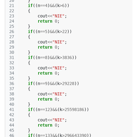
20
}
21
if
((
n
==
4
)
&&
(
k
>
6
))
22
{
23
cout
<<
"NIE"
;
24
return
0
;
25
}
26
if
((
n
==
5
)
&&
(
k
>
22
))
27
{
28
cout
<<
"NIE"
;
29
return
0
;
30
}
31
if
((
n
==
8
)
&&
(
k
>
3836
))
32
{
33
cout
<<
"NIE"
;
34
return
0
;
35
}
36
if
((
n
==
9
)
&&
(
k
>
29228
))
37
{
38
cout
<<
"NIE"
;
39
return
0
;
40
}
41
if
((
n
==
12
)
&&
(
k
>
25598186
))
42
{
43
cout
<<
"NIE"
;
44
return
0
;
45
}
46
if
((
n
==
13
)
&&
(
k
>
296643390
))