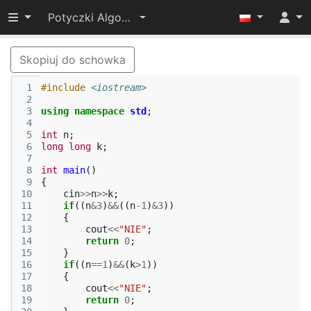
Przełącz widoczność menu
Potyczki Algorytmiczne 2017
Skopiuj do schowka
 1
#include
<iostream>
 2
 3
using
namespace
std
;
 4
 5
int
n
;
 6
long
long
k
;
 7
 8
int
main
()
 9
{
10
cin
>>
n
>>
k
;
11
if
((
n
&
3
)
&&
((
n
-1
)
&
3
))
12
{
13
cout
<<
"NIE"
;
14
return
0
;
15
}
16
if
((
n
==
1
)
&&
(
k
>
1
))
17
{
18
cout
<<
"NIE"
;
19
return
0
;