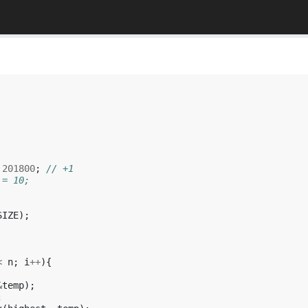
201800
;
// +1
 = 10;
SIZE
);
<
n
;
i
++
){
&
temp
);
;