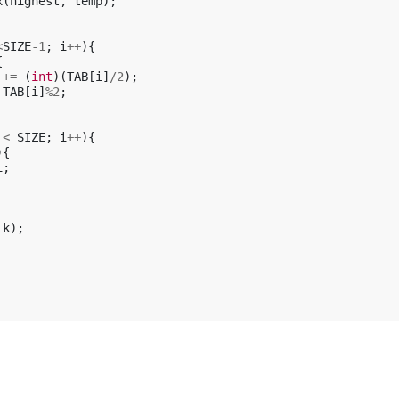
x
(
highest
,
temp
);
<
SIZE
-1
;
i
++
){
{
+=
(
int
)(
TAB
[
i
]
/
2
);
TAB
[
i
]
%
2
;
<
SIZE
;
i
++
){
){
i
;
ik
);