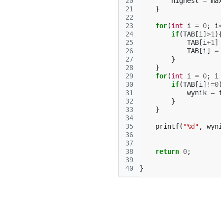
20
highest
=
ma
21
}
22
23
for
(
int
i
=
0
;
i
24
if
(
TAB
[
i
]
>
1
)
25
TAB
[
i
+
1
]
26
TAB
[
i
]
=
27
}
28
}
29
for
(
int
i
=
0
;
i
30
if
(
TAB
[
i
]
!=
0
31
wynik
=
32
}
33
}
34
35
printf
(
"%d"
,
wyn
36
37
38
return
0
;
39
40
}