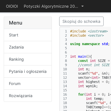
OIOIOI
Potyczki Algorytmiczne 2017
Skopiuj do schowka
Menu
 1
#include
<iostream>
Start
 2
#include
<vector>
 3
 4
using
namespace
std
;
Zadania
 5
 6
 7
int
main
(){
Ranking
 8
const
int
SIZE
=
 9
//const int SIZE
10
int
n
;
Pytania i ogłoszenia
11
scanf
(
"%d"
,
&
n
);
12
vector
<
int
>
TAB
(
13
int
highest
=
0
;
Forum
14
int
wynik
;
15
16
for
(
int
i
=
0
;
i
Rozwiązania
17
int
temp
;
18
scanf
(
"%d"
,
19
TAB
[
temp
]
+=
1