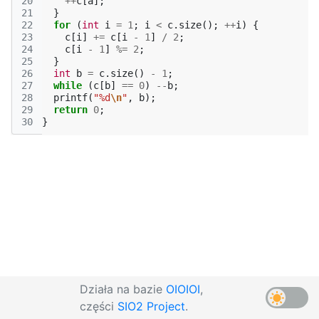
20
++
c
[
a
];
21
}
22
for
(
int
i
=
1
;
i
<
c
.
size
();
++
i
)
{
23
c
[
i
]
+=
c
[
i
-
1
]
/
2
;
24
c
[
i
-
1
]
%=
2
;
25
}
26
int
b
=
c
.
size
()
-
1
;
27
while
(
c
[
b
]
==
0
)
--
b
;
28
printf
(
"%d
\n
"
,
b
);
29
return
0
;
30
}
Działa na bazie
OIOIOI
,
części
SIO2 Project
.