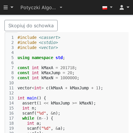
Przełącz widoczność menu
Potyczki Algorytmiczne 2017
Skopiuj do schowka
 1
#include
<cassert>
 2
#include
<cstdio>
 3
#include
<vector>
 4
 5
using
namespace
std
;
 6
 7
const
int
kMaxA
=
201718
;
 8
const
int
kMaxJump
=
20
;
 9
const
int
kMaxN
=
1000000
;
10
11
vector
<
int
>
c
(
kMaxA
+
kMaxJump
+
1
);
12
13
int
main
()
{
14
assert
(
1
<<
kMaxJump
>=
kMaxN
);
15
int
n
;
16
scanf
(
"%d"
,
&
n
);
17
while
(
n
--
)
{
18
int
a
;
19
scanf
(
"%d"
,
&
a
);