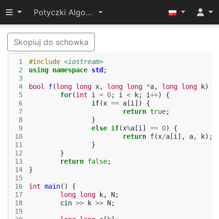
Przełącz widoczność menu
Potyczki Algorytmiczne 2017
Skopiuj do schowka
 1
#include
<iostream>
 2
using
namespace
std
;
 3
 4
bool
f
(
long
long
x
,
long
long
*
a
,
long
long
k
)
{
 5
for
(
int
i
=
0
;
i
<
k
;
i
++
)
{
 6
if
(
x
==
a
[
i
])
{
 7
return
true
;
 8
}
 9
else
if
(
x
%
a
[
i
]
==
0
)
{
10
return
f
(
x
/
a
[
i
],
a
,
k
);
11
}
12
}
13
return
false
;
14
}
15
16
int
main
()
{
17
long
long
k
,
N
;
18
cin
>>
k
>>
N
;
19