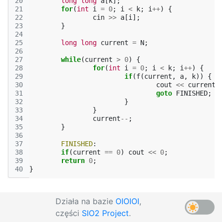
20
long
long
a
[
k
];
21
for
(
int
i
=
0
;
i
<
k
;
i
++
)
{
22
cin
>>
a
[
i
];
23
}
24
25
long
long
current
=
N
;
26
27
while
(
current
>
0
)
{
28
for
(
int
i
=
0
;
i
<
k
;
i
++
)
{
29
if
(
f
(
current
,
a
,
k
))
{
30
cout
<<
current
;
31
goto
FINISHED
;
32
}
33
}
34
current
--
;
35
}
36
37
FINISHED
:
38
if
(
current
==
0
)
cout
<<
0
;
39
return
0
;
40
}
Działa na bazie
OIOIOI
,
części
SIO2 Project
.