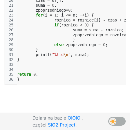
20
czas
=
d
[
j
];
21
suma
=
0
;
22
zpoprzedniego
=
0
;
23
for
(
i
=
1
;
i
<=
n
;
++
i
)
{
24
roznica
=
roznice
[
i
]
-
czas
+
zp
25
if
(
roznica
<
0
)
{
26
suma
=
suma
-
roznica
;
27
zpoprzedniego
=
roznica
;
28
}
29
else
zpoprzedniego
=
0
;
30
}
31
printf
(
"%lld
\n
"
,
suma
);
32
}
33
34
35
return
0
;
36
}
Działa na bazie
OIOIOI
,
części
SIO2 Project
.