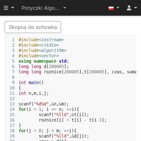
Przełącz widoczność menu
Potyczki Algorytmiczne 2017
Skopiuj do schowka
 1
#include
<iostream>
 2
#include
<cstdio>
 3
#include
<algorithm>
 4
#include
<vector>
 5
using
namespace
std
;
 6
long
long
d
[
200005
];
 7
long
long
roznice
[
200005
],
t
[
200005
],
czas
,
suma
 8
 9
int
main
()
10
{
11
int
n
,
m
,
i
,
j
;
12
13
scanf
(
"%d%d"
,
&
n
,
&
m
);
14
for
(
i
=
1
;
i
<=
n
;
++
i
){
15
scanf
(
"%lld"
,
&
t
[
i
]);
16
roznice
[
i
]
=
t
[
i
]
-
t
[
i
-1
];
17
}
18
for
(
j
=
0
;
j
<
m
;
++
j
){
19
scanf
(
"%lld"
,
&
d
[
j
]);