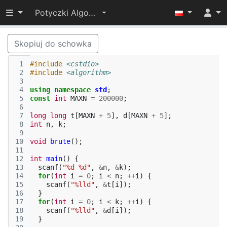
Przełącz widoczność menu
Potyczki Algorytmiczne 2017
Skopiuj do schowka
 1
#include
<cstdio>
 2
#include
<algorithm>
 3
 4
using
namespace
std
;
 5
const
int
MAXN
=
200000
;
 6
 7
long
long
t
[
MAXN
+
5
],
d
[
MAXN
+
5
];
 8
int
n
,
k
;
 9
10
void
brute
();
11
12
int
main
()
{
13
scanf
(
"%d %d"
,
&
n
,
&
k
);
14
for
(
int
i
=
0
;
i
<
n
;
++
i
)
{
15
scanf
(
"%lld"
,
&
t
[
i
]);
16
}
17
for
(
int
i
=
0
;
i
<
k
;
++
i
)
{
18
scanf
(
"%lld"
,
&
d
[
i
]);
19
}