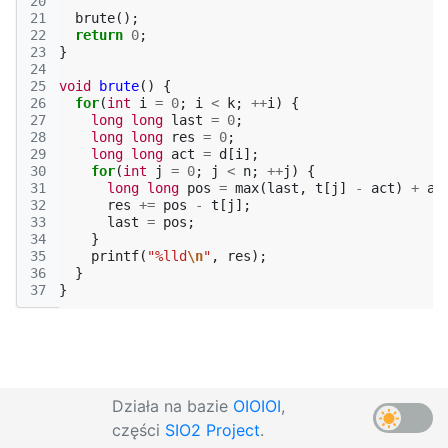
20
21
brute
();
22
return
0
;
23
}
24
25
void
brute
()
{
26
for
(
int
i
=
0
;
i
<
k
;
++
i
)
{
27
long
long
last
=
0
;
28
long
long
res
=
0
;
29
long
long
act
=
d
[
i
];
30
for
(
int
j
=
0
;
j
<
n
;
++
j
)
{
31
long
long
pos
=
max
(
last
,
t
[
j
]
-
act
)
+
ac
32
res
+=
pos
-
t
[
j
];
33
last
=
pos
;
34
}
35
printf
(
"%lld
\n
"
,
res
);
36
}
37
}
Działa na bazie
OIOIOI
,
części
SIO2 Project
.