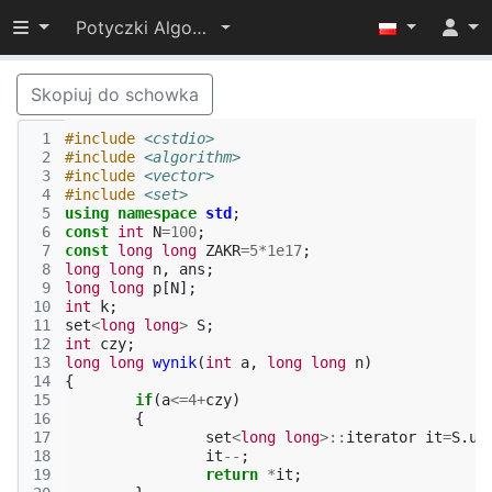
Przełącz widoczność menu
Potyczki Algorytmiczne 2017
Skopiuj do schowka
 1
#include
<cstdio>
 2
#include
<algorithm>
 3
#include
<vector>
 4
#include
<set>
 5
using
namespace
std
;
 6
const
int
N
=
100
;
 7
const
long
long
ZAKR
=
5
*
1e17
;
 8
long
long
n
,
ans
;
 9
long
long
p
[
N
];
10
int
k
;
11
set
<
long
long
>
S
;
12
int
czy
;
13
long
long
wynik
(
int
a
,
long
long
n
)
14
{
15
if
(
a
<=
4
+
czy
)
16
{
17
set
<
long
long
>::
iterator
it
=
S
.
up
18
it
--
;
19
return
*
it
;