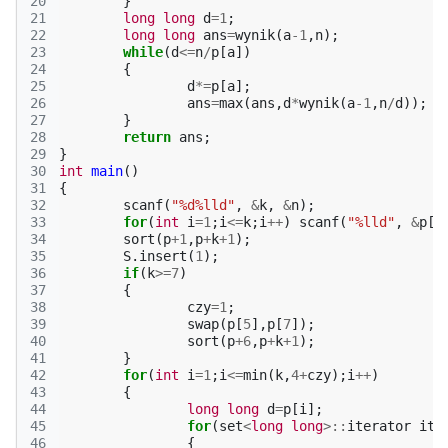
20
}
21
long
long
d
=
1
;
22
long
long
ans
=
wynik
(
a
-1
,
n
);
23
while
(
d
<=
n
/
p
[
a
])
24
{
25
d
*=
p
[
a
];
26
ans
=
max
(
ans
,
d
*
wynik
(
a
-1
,
n
/
d
));
27
}
28
return
ans
;
29
}
30
int
main
()
31
{
32
scanf
(
"%d%lld"
,
&
k
,
&
n
);
33
for
(
int
i
=
1
;
i
<=
k
;
i
++
)
scanf
(
"%lld"
,
&
p
[
i
34
sort
(
p
+
1
,
p
+
k
+
1
);
35
S
.
insert
(
1
);
36
if
(
k
>=
7
)
37
{
38
czy
=
1
;
39
swap
(
p
[
5
],
p
[
7
]);
40
sort
(
p
+
6
,
p
+
k
+
1
);
41
}
42
for
(
int
i
=
1
;
i
<=
min
(
k
,
4
+
czy
);
i
++
)
43
{
44
long
long
d
=
p
[
i
];
45
for
(
set
<
long
long
>::
iterator
it
=
46
{