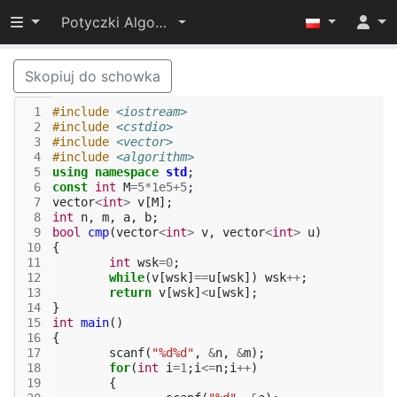
Przełącz widoczność menu
Potyczki Algorytmiczne 2017
Skopiuj do schowka
 1
#include
<iostream>
 2
#include
<cstdio>
 3
#include
<vector>
 4
#include
<algorithm>
 5
using
namespace
std
;
 6
const
int
M
=
5
*
1e5
+
5
;
 7
vector
<
int
>
v
[
M
];
 8
int
n
,
m
,
a
,
b
;
 9
bool
cmp
(
vector
<
int
>
v
,
vector
<
int
>
u
)
10
{
11
int
wsk
=
0
;
12
while
(
v
[
wsk
]
==
u
[
wsk
])
wsk
++
;
13
return
v
[
wsk
]
<
u
[
wsk
];
14
}
15
int
main
()
16
{
17
scanf
(
"%d%d"
,
&
n
,
&
m
);
18
for
(
int
i
=
1
;
i
<=
n
;
i
++
)
19
{