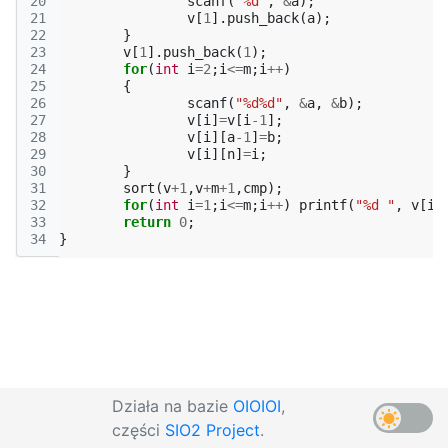
20
scanf
(
"%d"
,
&
a
);
21
v
[
1
].
push_back
(
a
);
22
}
23
v
[
1
].
push_back
(
1
);
24
for
(
int
i
=
2
;
i
<=
m
;
i
++
)
25
{
26
scanf
(
"%d%d"
,
&
a
,
&
b
);
27
v
[
i
]
=
v
[
i
-1
];
28
v
[
i
][
a
-1
]
=
b
;
29
v
[
i
][
n
]
=
i
;
30
}
31
sort
(
v
+
1
,
v
+
m
+
1
,
cmp
);
32
for
(
int
i
=
1
;
i
<=
m
;
i
++
)
printf
(
"%d "
,
v
[
i
]
33
return
0
;
34
}
Działa na bazie
OIOIOI
,
części
SIO2 Project
.