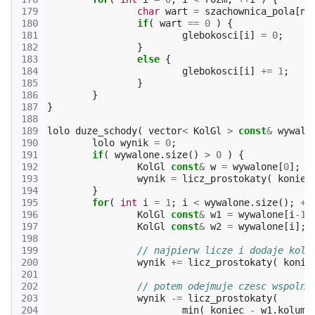
179
char
wart
=
szachownica_pola
[
nr
180
if
(
wart
==
0
)
{
181
glebokosci
[
i
]
=
0
;
182
}
183
else
{
184
glebokosci
[
i
]
+=
1
;
185
}
186
}
187
}
188
189
lolo
duze_schody
(
vector
<
KolGl
>
const
&
wywalo
190
lolo
wynik
=
0
;
191
if
(
wywalone
.
size
()
>
0
)
{
192
KolGl
const
&
w
=
wywalone
[
0
];
193
wynik
=
licz_prostokaty
(
koniec
194
}
195
for
(
int
i
=
1
;
i
<
wywalone
.
size
();
++
196
KolGl
const
&
w1
=
wywalone
[
i
-1
]
197
KolGl
const
&
w2
=
wywalone
[
i
];
198
199
// najpierw licze i dodaje kole
200
wynik
+=
licz_prostokaty
(
konie
201
202
// potem odejmuje czesc wspolna
203
wynik
-=
licz_prostokaty
(
204
min
(
koniec
-
w1
.
kolumn