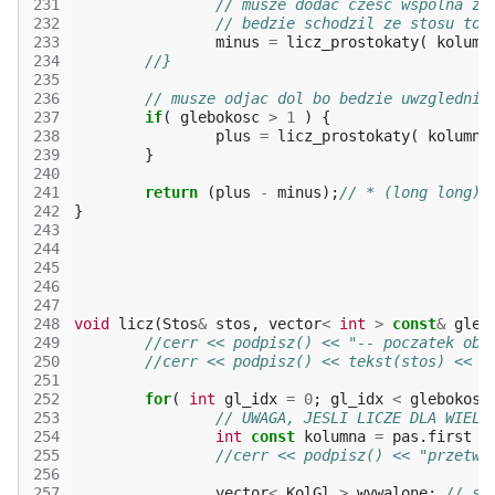
231
// musze dodac czesc wspolna z 
232
// bedzie schodzil ze stosu to 
233
minus
=
licz_prostokaty
(
kolumn
234
//}
235
236
// musze odjac dol bo bedzie uwzglednio
237
if
(
glebokosc
>
1
)
{
238
plus
=
licz_prostokaty
(
kolumna
239
}
240
241
return
(
plus
-
minus
);
// * (long long)s
242
}
243
244
245
246
247
248
void
licz
(
Stos
&
stos
,
vector
<
int
>
const
&
gleb
249
//cerr << podpisz() << "-- poczatek obl
250
//cerr << podpisz() << tekst(stos) << e
251
252
for
(
int
gl_idx
=
0
;
gl_idx
<
glebokosc
253
// UWAGA, JESLI LICZE DLA WIELU
254
int
const
kolumna
=
pas
.
first
+
255
//cerr << podpisz() << "przetwa
256
257
vector
<
KolGl
>
wywalone
;
// si