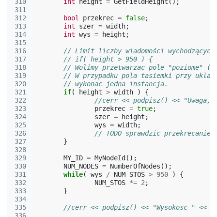
310
int
height
=
GetFieldHeight
();
311
312
bool
przekrec
=
false
;
313
int
szer
=
width
;
314
int
wys
=
height
;
315
316
// Limit liczby wiadomości wychodzących
317
// if( height > 950 ) {
318
// Wolimy przetwarzac pole "poziome" (s
319
// W przypadku pola tasiemki przy uklad
320
// wykonac jedna instancja.
321
if
(
height
>
width
)
{
322
//cerr << podpisz() << "Uwaga, 
323
przekrec
=
true
;
324
szer
=
height
;
325
wys
=
width
;
326
// TODO sprawdzic przekrecanie
327
}
328
329
MY_ID
=
MyNodeId
();
330
NUM_NODES
=
NumberOfNodes
();
331
while
(
wys
/
NUM_STOS
>
950
)
{
332
NUM_STOS
*=
2
;
333
}
334
335
//cerr << podpisz() << "Wysokosc " << w
336