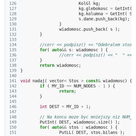
126
KolGl
kg
;
127
kg
.
glebokosc
=
GetInt
(
128
kg
.
kolumna
=
GetInt
(
SR
129
s
.
dane
.
push_back
(
kg
);
130
}
131
wiadomosc
.
push_back
(
s
);
132
}
133
134
//cerr << podpisz() << "Odebralem stoso
135
for
(
auto
&&
s
:
wiadomosc
)
{
136
//cerr << podpisz() << "  " << 
137
}
138
return
wiadomosc
;
139
}
140
141
void
nadaj
(
vector
<
Stos
>
const
&
wiadomosc
)
{
142
if
(
MY_ID
==
NUM_NODES
-
1
)
{
143
return
;
144
}
145
146
int
DEST
=
MY_ID
+
1
;
147
148
// Na koncu moze byc mniejszy niz NUM_S
149
PutInt
(
DEST
,
wiadomosc
.
size
()
);
150
for
(
auto
&&
stos
:
wiadomosc
)
{
151
PutLL
(
DEST
,
stos
.
bilans
);