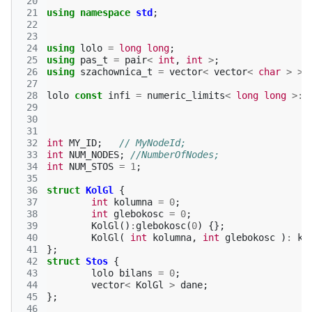
 20
 21
using
namespace
std
;
 22
 23
 24
using
lolo
=
long
long
;
 25
using
pas_t
=
pair
<
int
,
int
>
;
 26
using
szachownica_t
=
vector
<
vector
<
char
>
>
;
 27
 28
lolo
const
infi
=
numeric_limits
<
long
long
>::
 29
 30
 31
 32
int
MY_ID
;
// MyNodeId;
 33
int
NUM_NODES
;
//NumberOfNodes;
 34
int
NUM_STOS
=
1
;
 35
 36
struct
KolGl
{
 37
int
kolumna
=
0
;
 38
int
glebokosc
=
0
;
 39
KolGl
()
:
glebokosc
(
0
)
{};
 40
KolGl
(
int
kolumna
,
int
glebokosc
)
:
ko
 41
};
 42
struct
Stos
{
 43
lolo
bilans
=
0
;
 44
vector
<
KolGl
>
dane
;
 45
};
 46