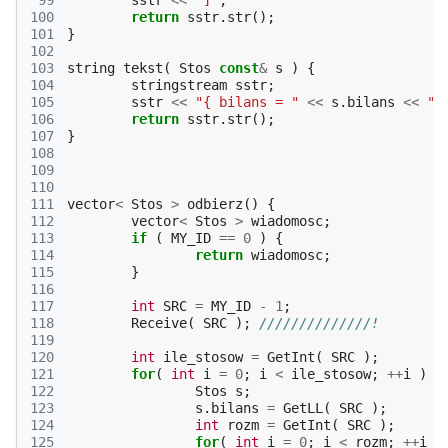
 99
sstr
<<
"]"
;
100
return
sstr
.
str
();
101
}
102
103
string
tekst
(
Stos
const
&
s
)
{
104
stringstream
sstr
;
105
sstr
<<
"{ bilans = "
<<
s
.
bilans
<<
" 
106
return
sstr
.
str
();
107
}
108
109
110
111
vector
<
Stos
>
odbierz
()
{
112
vector
<
Stos
>
wiadomosc
;
113
if
(
MY_ID
==
0
)
{
114
return
wiadomosc
;
115
}
116
117
int
SRC
=
MY_ID
-
1
;
118
Receive
(
SRC
);
//////////////!
119
120
int
ile_stosow
=
GetInt
(
SRC
);
121
for
(
int
i
=
0
;
i
<
ile_stosow
;
++
i
)
{
122
Stos
s
;
123
s
.
bilans
=
GetLL
(
SRC
);
124
int
rozm
=
GetInt
(
SRC
);
125
for
(
int
i
=
0
;
i
<
rozm
;
++
i
)