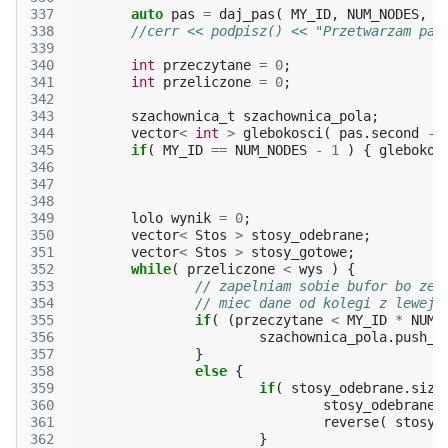
337
auto
pas
=
daj_pas
(
MY_ID
,
NUM_NODES
,
s
338
//cerr << podpisz() << "Przetwarzam pas
339
340
int
przeczytane
=
0
;
341
int
przeliczone
=
0
;
342
343
szachownica_t
szachownica_pola
;
344
vector
<
int
>
glebokosci
(
pas
.
second
-
345
if
(
MY_ID
==
NUM_NODES
-
1
)
{
glebokos
346
347
348
349
lolo
wynik
=
0
;
350
vector
<
Stos
>
stosy_odebrane
;
351
vector
<
Stos
>
stosy_gotowe
;
352
while
(
przeliczone
<
wys
)
{
353
// zapelniam sobie bufor bo zeb
354
// miec dane od kolegi z lewej
355
if
(
(
przeczytane
<
MY_ID
*
NUM_
356
szachownica_pola
.
push_b
357
}
358
else
{
359
if
(
stosy_odebrane
.
size
360
stosy_odebrane
361
reverse
(
stosy_
362
}