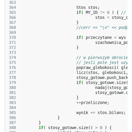
363
364
Stos
stos
;
365
if
(
MY_ID
!=
0
)
{
// m
366
stos
=
stosy_od
367
}
368
//cerr << "\n" << podpi
369
370
if
(
przeczytane
<
wys
)
371
szachownica_pol
372
}
373
374
// w pierwszym obrocie 
375
// jesli pole jest uzyt
376
popraw_glebokosci
(
gleb
377
licz
(
stos
,
glebokosci
,
378
stosy_gotowe
.
push_back
(
379
if
(
stosy_gotowe
.
size
()
380
nadaj
(
stosy_got
381
stosy_gotowe
.
cl
382
}
383
++
przeliczone
;
384
385
wynik
+=
stos
.
bilans
;
386
}
387
}
388
if
(
stosy_gotowe
.
size
()
>
0
)
{