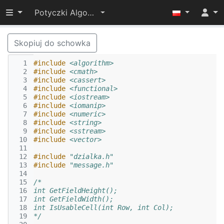
Przełącz widoczność menu
Potyczki Algorytmiczne 2017
Skopiuj do schowka
  1
#include
<algorithm>
  2
#include
<cmath>
  3
#include
<cassert>
  4
#include
<functional>
  5
#include
<iostream>
  6
#include
<iomanip>
  7
#include
<numeric>
  8
#include
<string>
  9
#include
<sstream>
 10
#include
<vector>
 11
 12
#include
"dzialka.h"
 13
#include
"message.h"
 14
 15
/*
 16
int GetFieldHeight();
 17
int GetFieldWidth();
 18
int IsUsableCell(int Row, int Col);
 19
*/