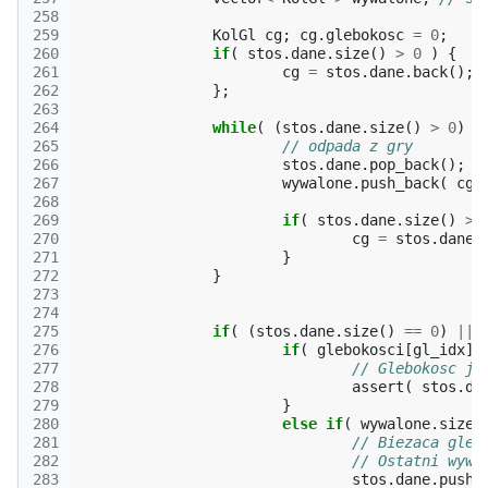
258
259
KolGl
cg
;
cg
.
glebokosc
=
0
;
260
if
(
stos
.
dane
.
size
()
>
0
)
{
261
cg
=
stos
.
dane
.
back
();
262
};
263
264
while
(
(
stos
.
dane
.
size
()
>
0
)
&
265
// odpada z gry
266
stos
.
dane
.
pop_back
();
267
wywalone
.
push_back
(
cg
268
269
if
(
stos
.
dane
.
size
()
>
270
cg
=
stos
.
dane
.
271
}
272
}
273
274
275
if
(
(
stos
.
dane
.
size
()
==
0
)
||
276
if
(
glebokosci
[
gl_idx
]
277
// Glebokosc je
278
assert
(
stos
.
da
279
}
280
else
if
(
wywalone
.
size
(
281
// Biezaca gleb
282
// Ostatni wywa
283
stos
.
dane
.
push_