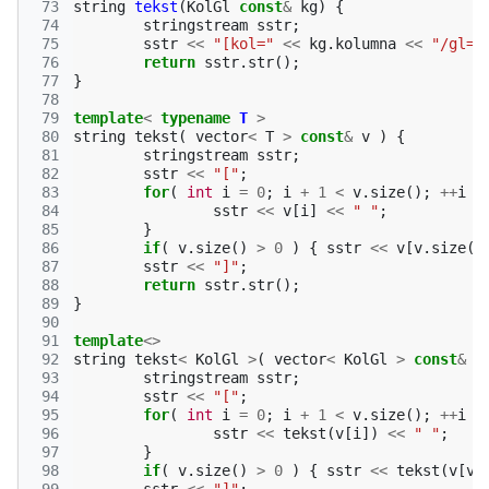
 73
string
tekst
(
KolGl
const
&
kg
)
{
 74
stringstream
sstr
;
 75
sstr
<<
"[kol="
<<
kg
.
kolumna
<<
"/gl="
 76
return
sstr
.
str
();
 77
}
 78
 79
template
<
typename
T
>
 80
string
tekst
(
vector
<
T
>
const
&
v
)
{
 81
stringstream
sstr
;
 82
sstr
<<
"["
;
 83
for
(
int
i
=
0
;
i
+
1
<
v
.
size
();
++
i
)
 84
sstr
<<
v
[
i
]
<<
" "
;
 85
}
 86
if
(
v
.
size
()
>
0
)
{
sstr
<<
v
[
v
.
size
()
 87
sstr
<<
"]"
;
 88
return
sstr
.
str
();
 89
}
 90
 91
template
<>
 92
string
tekst
<
KolGl
>
(
vector
<
KolGl
>
const
&
v
 93
stringstream
sstr
;
 94
sstr
<<
"["
;
 95
for
(
int
i
=
0
;
i
+
1
<
v
.
size
();
++
i
)
 96
sstr
<<
tekst
(
v
[
i
])
<<
" "
;
 97
}
 98
if
(
v
.
size
()
>
0
)
{
sstr
<<
tekst
(
v
[
v
.