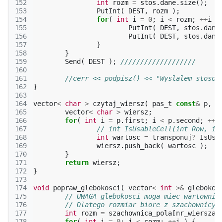
152
int
rozm
=
stos
.
dane
.
size
();
153
PutInt
(
DEST
,
rozm
);
154
for
(
int
i
=
0
;
i
<
rozm
;
++
i
)
155
PutInt
(
DEST
,
stos
.
dane
156
PutInt
(
DEST
,
stos
.
dane
157
}
158
}
159
Send
(
DEST
);
///////////////////
160
161
//cerr << podpisz() << "Wyslalem stosow
162
}
163
164
vector
<
char
>
czytaj_wiersz
(
pas_t
const
&
p
,
i
165
vector
<
char
>
wiersz
;
166
for
(
int
i
=
p
.
first
;
i
<
p
.
second
;
++
i
167
// int IsUsableCell(int Row, in
168
int
wartosc
=
transponuj
?
IsUsa
169
wiersz
.
push_back
(
wartosc
);
170
}
171
return
wiersz
;
172
}
173
174
void
popraw_glebokosci
(
vector
<
int
>&
glebokos
175
// UWAGA glebokosci moga miec wartownik
176
// Dlatego rozmiar biore z szachownicy.
177
int
rozm
=
szachownica_pola
[
nr_wiersza
]
178
for
(
int
i
=
0
;
i
<
rozm
;
++
i
)
{