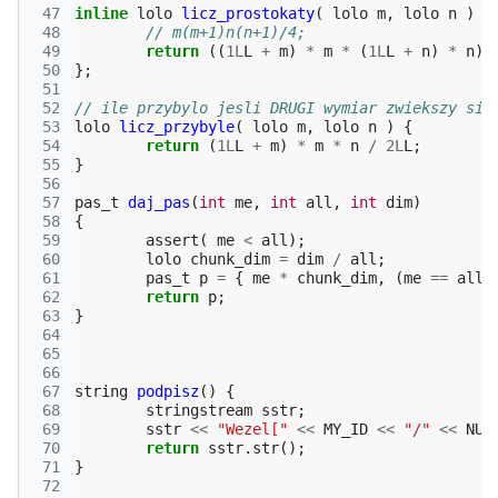
 47
inline
lolo
licz_prostokaty
(
lolo
m
,
lolo
n
)
{
 48
// m(m+1)n(n+1)/4;
 49
return
((
1L
L
+
m
)
*
m
*
(
1L
L
+
n
)
*
n
)
 50
};
 51
 52
// ile przybylo jesli DRUGI wymiar zwiekszy sie
 53
lolo
licz_przybyle
(
lolo
m
,
lolo
n
)
{
 54
return
(
1L
L
+
m
)
*
m
*
n
/
2L
L
;
 55
}
 56
 57
pas_t
daj_pas
(
int
me
,
int
all
,
int
dim
)
 58
{
 59
assert
(
me
<
all
);
 60
lolo
chunk_dim
=
dim
/
all
;
 61
pas_t
p
=
{
me
*
chunk_dim
,
(
me
==
all
 62
return
p
;
 63
}
 64
 65
 66
 67
string
podpisz
()
{
 68
stringstream
sstr
;
 69
sstr
<<
"Wezel["
<<
MY_ID
<<
"/"
<<
NUM
 70
return
sstr
.
str
();
 71
}
 72