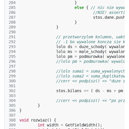
284
}
285
else
{
// nic nie wywal
286
//NIE! assert( 
287
stos
.
dane
.
push_
288
}
289
}
290
291
// przetworzylem kolumne, uaktu
292
// -1 bo wywalone koncza sie ko
293
lolo
ds
=
duze_schody
(
wywalone
294
lolo
ms
=
male_schody
(
wywalone
295
lolo
pm
=
podmurowka
(
wywalone
,
296
//lolo pm = podmurowka( wywalon
297
298
//lolo suma1 = suma_wywalonych(
299
//lolo suma2 = suma_duplikatow(
300
//cerr << podpisz() << "duze sc
301
302
stos
.
bilans
+=
(
ds
-
ms
+
pm
)
303
304
//cerr << podpisz() << "po prze
305
}
306
}
307
308
void
rozwiaz
()
{
309
int
width
=
GetFieldWidth
();