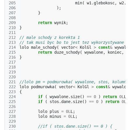
205
min
(
w1
.
glebokosc
,
w2
.
g
206
);
207
}
208
209
return
wynik
;
210
}
211
212
// male schody z korekta 1
213
// tak musi byc bo to jest tez wykorzystywane p
214
lolo
male_schody
(
vector
<
KolGl
>
const
&
wywalo
215
return
duze_schody
(
wywalone
,
koniec
,
1
216
}
217
218
219
220
221
//lolo pm = podmurowka( wywalone, stos, kolumna
222
lolo
podmurowka
(
vector
<
KolGl
>
const
&
wywalon
223
{
224
if
(
wywalone
.
size
()
==
0
)
return
0L
L
;
225
if
(
stos
.
dane
.
size
()
==
0
)
return
0L
L
226
227
lolo
plus
=
0L
L
;
228
lolo
minus
=
0L
L
;
229
230
//if ( stos.dane.size() == 0 ) {