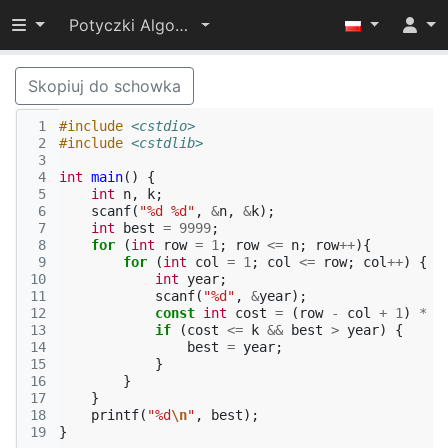
Przełącz widoczność menu
Potyczki Algorytmiczne 2019
Skopiuj do schowka
 1
#include
<cstdio>
 2
#include
<cstdlib>
 3
 4
int
main
()
{
 5
int
n
,
k
;
 6
scanf
(
"%d %d"
,
&
n
,
&
k
);
 7
int
best
=
9999
;
 8
for
(
int
row
=
1
;
row
<=
n
;
row
++
){
 9
for
(
int
col
=
1
;
col
<=
row
;
col
++
)
{
10
int
year
;
11
scanf
(
"%d"
,
&
year
);
12
const
int
cost
=
(
row
-
col
+
1
)
*
c
13
if
(
cost
<=
k
&&
best
>
year
)
{
14
best
=
year
;
15
}
16
}
17
}
18
printf
(
"%d
\n
"
,
best
);
19
}