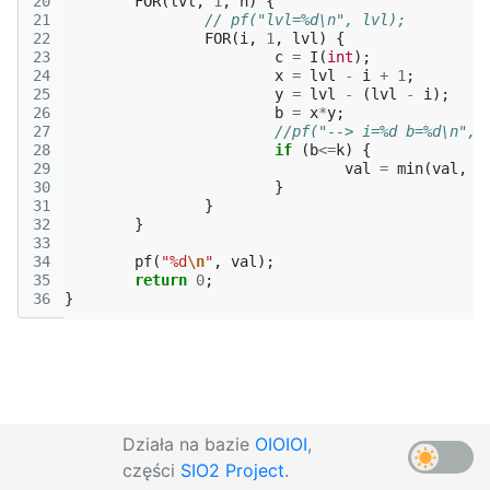
20
FOR
(
lvl
,
1
,
n
)
{
21
// pf("lvl=%d\n", lvl);
22
FOR
(
i
,
1
,
lvl
)
{
23
c
=
I
(
int
);
24
x
=
lvl
-
i
+
1
;
25
y
=
lvl
-
(
lvl
-
i
);
26
b
=
x
*
y
;
27
//pf("--> i=%d b=%d\n", 
28
if
(
b
<=
k
)
{
29
val
=
min
(
val
,
c
30
}
31
}
32
}
33
34
pf
(
"%d
\n
"
,
val
);
35
return
0
;
36
}
Działa na bazie
OIOIOI
,
części
SIO2 Project
.