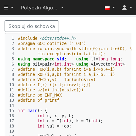
Przełącz widoczność menu
Potyczki Algorytmiczne 2019
Skopiuj do schowka
 1
#include
<bits/stdc++.h>
 2
#pragma GCC optimize ("-O3")
 3
#define io cin.sync_with_stdio(0);cin.tie(0); \
 4
	cin.exceptions(cin.failbit);
 5
using
namespace
std
;
using
ll
=
long
long
;
 6
using
pii
=
pair
<
int
,
int
>
;
using
vi
=
vector
<
int
>
;
 7
#define FOR(i,a,b) for(int i=a;i<=b;++i)
 8
#define ROF(i,a,b) for(int i=a;i>=b;--i)
 9
#define VEC(i,v)   for(auto&i:v)
10
#define I(x) ({x t;cin>>t;t;})
11
#define sz(x) int(x.size())
12
#define oo INT_MAX
13
#define pf printf
14
15
int
main
()
{
16
int
c
,
x
,
y
,
b
;
17
int
n
=
I
(
int
),
k
=
I
(
int
);
18
int
val
=
+
oo
;
19