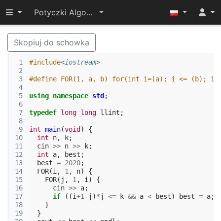
Przełącz widoczność menu
Potyczki Algorytmiczne 2019
Skopiuj do schowka
 1
#include
<iostream>
 2
 3
#define FOR(i, a, b) for(int i=(a); i <= (b); i+
 4
 5
using
namespace
std
;
 6
 7
typedef
long
long
llint
;
 8
 9
int
main
(
void
)
{
10
int
n
,
k
;
11
cin
>>
n
>>
k
;
12
int
a
,
best
;
13
best
=
2020
;
14
FOR
(
i
,
1
,
n
)
{
15
FOR
(
j
,
1
,
i
)
{
16
cin
>>
a
;
17
if
((
i
+
1
-
j
)
*
j
<=
k
&&
a
<
best
)
best
=
a
;
18
}
19
}