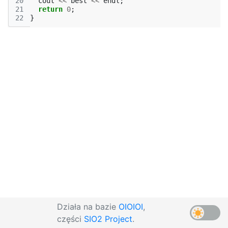
20
cout
<<
best
<<
endl
;
21
return
0
;
22
}
Działa na bazie
OIOIOI
,
części
SIO2 Project
.