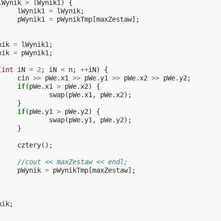
lWynik
>
lWynik1
)
{
lWynik1
=
lWynik
;
pWynik1
=
pWynikTmp
[
maxZestaw
];
nik
=
lWynik1
;
nik
=
pWynik1
;
(
int
iN
=
2
;
iN
<
n
;
++
iN
)
{
cin
>>
pWe
.
x1
>>
pWe
.
y1
>>
pWe
.
x2
>>
pWe
.
y2
;
if
(
pWe
.
x1
>
pWe
.
x2
)
{
swap
(
pWe
.
x1
,
pWe
.
x2
);
}
if
(
pWe
.
y1
>
pWe
.
y2
)
{
swap
(
pWe
.
y1
,
pWe
.
y2
);
}
cztery
();
//cout << maxZestaw << endl;
pWynik
=
pWynikTmp
[
maxZestaw
];
nik
;