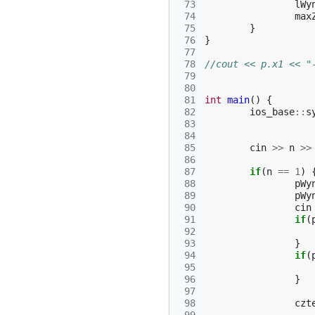
 73
lWy
 74
max
 75
}
 76
}
 77
 78
//cout << p.x1 << "
 79
 80
 81
int
main
()
{
 82
ios_base
::
s
 83
 84
 85
cin
>>
n
>>
 86
 87
if
(
n
==
1
)
 88
pWy
 89
pWy
 90
cin
 91
if
(
 92
 93
}
 94
if
(
 95
 96
}
 97
 98
czt