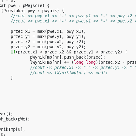
r
]
=
0
;
kat
pwe
:
pWejscie
)
{
(
Prostokat
pwy
:
pWynik
)
{
//cout << pwy.x1 << "-" << pwy.y1 << "-" << pwy.x2 
//cout << pwe.x1 << "-" << pwe.y1 << "-" << pwe.x2 
przec
.
x1
=
max
(
pwe
.
x1
,
pwy
.
x1
);
przec
.
y1
=
max
(
pwe
.
y1
,
pwy
.
y1
);
przec
.
x2
=
min
(
pwe
.
x2
,
pwy
.
x2
);
przec
.
y2
=
min
(
pwe
.
y2
,
pwy
.
y2
);
if
(
przec
.
x1
<
przec
.
x2
&&
przec
.
y1
<
przec
.
y2
)
{
pWynikTmp
[
nr
].
push_back
(
przec
);
lWynikTmp
[
nr
]
+=
(
long
long
)(
przec
.
x2
-
prz
//cout << przec.x1 << "-" << przec.y1 << "-
//cout << lWynikTmp[nr] << endl;
}
ear
();
sh_back
(
pWe
);
ynikTmp
[
0
];
0
;