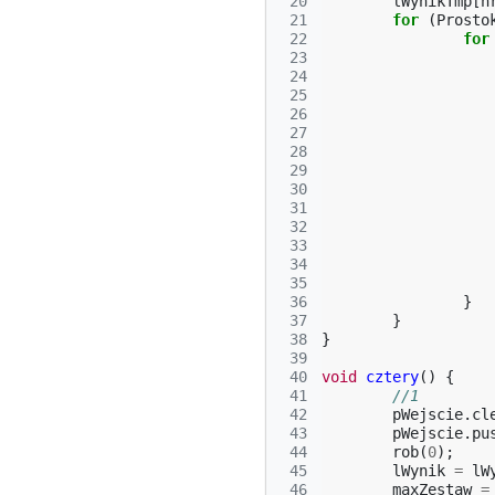
 20
lWynikTmp
[
n
 21
for
(
Prosto
 22
for
 23
 24
 25
 26
 27
 28
 29
 30
 31
 32
 33
 34
 35
 36
}
 37
}
 38
}
 39
 40
void
cztery
()
{
 41
//1
 42
pWejscie
.
cl
 43
pWejscie
.
pu
 44
rob
(
0
);
 45
lWynik
=
lW
 46
maxZestaw
=