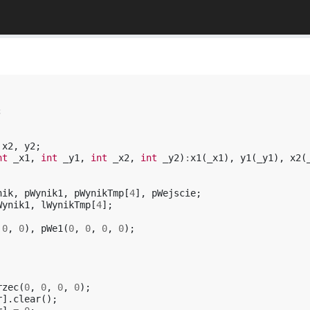
;
x2
,
y2
;
nt
_x1
,
int
_y1
,
int
_x2
,
int
_y2
)
:
x1
(
_x1
),
y1
(
_y1
),
x2
(
nik
,
pWynik1
,
pWynikTmp
[
4
],
pWejscie
;
Wynik1
,
lWynikTmp
[
4
];
0
,
0
),
pWe1
(
0
,
0
,
0
,
0
);
rzec
(
0
,
0
,
0
,
0
);
r
].
clear
();