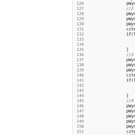
126
pWy
127
//2
128
pWy
129
pWy
130
pWy
131
czt
132
if
(
133
134
135
}
136
//3
137
pWy
138
pWy
139
pWy
140
czt
141
if
(
142
143
144
}
145
//4
146
pWy
147
pWy
148
pWy
149
pWy
150
pWy
151
czt