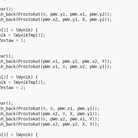
ear
();
sh_back
(
Prostokat
(
0
,
pWe
.
y1
,
pWe
.
x1
,
pWe
.
y2
));
sh_back
(
Prostokat
(
pWe
.
x2
,
pWe
.
y1
,
X
,
pWe
.
y2
));
p
[
1
]
>
lWynik
)
{
nik
=
lWynikTmp
[
1
];
Zestaw
=
1
;
ear
();
sh_back
(
Prostokat
(
pWe
.
x1
,
pWe
.
y2
,
pWe
.
x2
,
Y
));
sh_back
(
Prostokat
(
pWe
.
x1
,
0
,
pWe
.
x2
,
pWe
.
y1
));
p
[
2
]
>
lWynik
)
{
nik
=
lWynikTmp
[
2
];
Zestaw
=
2
;
ear
();
sh_back
(
Prostokat
(
0
,
0
,
pWe
.
x1
,
pWe
.
y1
));
sh_back
(
Prostokat
(
pWe
.
x2
,
0
,
X
,
pWe
.
y1
));
sh_back
(
Prostokat
(
0
,
pWe
.
y2
,
pWe
.
x1
,
Y
));
sh_back
(
Prostokat
(
pWe
.
x2
,
pWe
.
y2
,
X
,
Y
));
p
[
3
]
>
lWynik
)
{