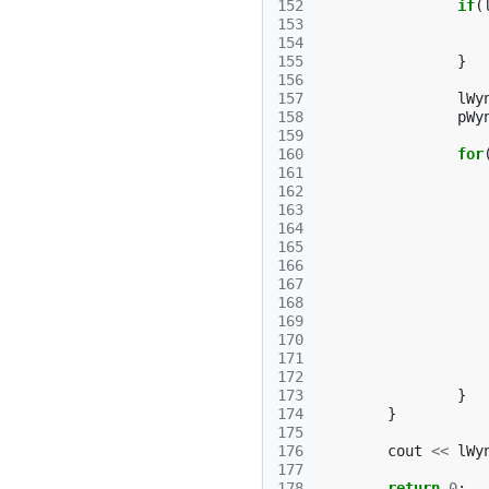
152
if
(
153
154
155
}
156
157
lWy
158
pWy
159
160
for
161
162
163
164
165
166
167
168
169
170
171
172
173
}
174
}
175
176
cout
<<
lWy
177
178
return
0
;