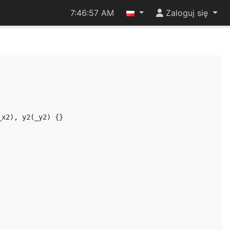
7:46:57 AM
Zaloguj się
_x2
),
y2
(
_y2
)
{}