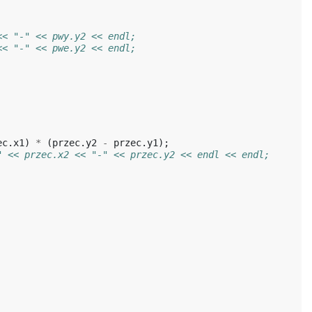
<< "-" << pwy.y2 << endl;
<< "-" << pwe.y2 << endl;
ec
.
x1
)
*
(
przec
.
y2
-
przec
.
y1
);
" << przec.x2 << "-" << przec.y2 << endl << endl;