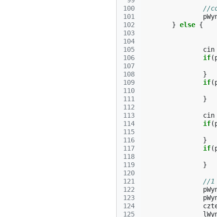
 99
100
//c
101
pWy
102
}
else
{
103
104
105
cin
106
if
(
107
108
}
109
if
(
110
111
}
112
113
cin
114
if
(
115
116
}
117
if
(
118
119
}
120
121
//1
122
pWy
123
pWy
124
czt
125
lWy