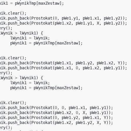
nik1
=
pWynikTmp
[
maxZestaw
];
nik
.
clear
();
nik
.
push_back
(
Prostokat
(
0
,
pWe1
.
y1
,
pWe1
.
x1
,
pWe1
.
y2
));
nik
.
push_back
(
Prostokat
(
pWe1
.
x2
,
pWe1
.
y1
,
X
,
pWe1
.
y2
));
ery
();
lWynik
>
lWynik1
)
{
lWynik1
=
lWynik
;
pWynik1
=
pWynikTmp
[
maxZestaw
];
nik
.
clear
();
nik
.
push_back
(
Prostokat
(
pWe1
.
x1
,
pWe1
.
y2
,
pWe1
.
x2
,
Y
));
nik
.
push_back
(
Prostokat
(
pWe1
.
x1
,
0
,
pWe1
.
x2
,
pWe1
.
y1
));
ery
();
lWynik
>
lWynik1
)
{
lWynik1
=
lWynik
;
pWynik1
=
pWynikTmp
[
maxZestaw
];
nik
.
clear
();
nik
.
push_back
(
Prostokat
(
0
,
0
,
pWe1
.
x1
,
pWe1
.
y1
));
nik
.
push_back
(
Prostokat
(
pWe1
.
x2
,
0
,
X
,
pWe1
.
y1
));
nik
.
push_back
(
Prostokat
(
0
,
pWe1
.
y2
,
pWe1
.
x1
,
Y
));
nik
.
push_back
(
Prostokat
(
pWe1
.
x2
,
pWe1
.
y2
,
X
,
Y
));
ery
();