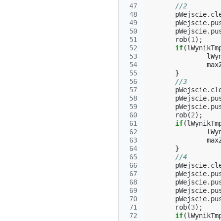
 47
//2
 48
pWejscie
.
cl
 49
pWejscie
.
pu
 50
pWejscie
.
pu
 51
rob
(
1
);
 52
if
(
lWynikTm
 53
lWy
 54
max
 55
}
 56
//3
 57
pWejscie
.
cl
 58
pWejscie
.
pu
 59
pWejscie
.
pu
 60
rob
(
2
);
 61
if
(
lWynikTm
 62
lWy
 63
max
 64
}
 65
//4
 66
pWejscie
.
cl
 67
pWejscie
.
pu
 68
pWejscie
.
pu
 69
pWejscie
.
pu
 70
pWejscie
.
pu
 71
rob
(
3
);
 72
if
(
lWynikTm