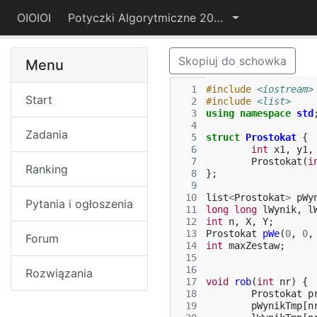
OIOIOI
Potyczki Algorytmiczne 2019
Skopiuj do schowka
Menu
  1
#include
<iostream>
Start
  2
#include
<list>
  3
using
namespace
std
  4
Zadania
  5
struct
Prostokat
{
  6
int
x1
,
y1
,
  7
Prostokat
(
i
Ranking
  8
};
  9
 10
list
<
Prostokat
>
pWy
Pytania i ogłoszenia
 11
long
long
lWynik
,
l
 12
int
n
,
X
,
Y
;
 13
Prostokat
pWe
(
0
,
0
,
Forum
 14
int
maxZestaw
;
 15
 16
Rozwiązania
 17
void
rob
(
int
nr
)
{
 18
Prostokat
p
 19
pWynikTmp
[
n