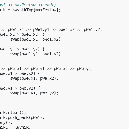
out << maxZestaw << endl;
nik
=
pWynikTmp
[
maxZestaw
];
>>
pWe1
.
x1
>>
pWe1
.
y1
>>
pWe1
.
x2
>>
pWe1
.
y2
;
pWe1
.
x1
>
pWe1
.
x2
)
{
swap
(
pWe1
.
x1
,
pWe1
.
x2
);
pWe1
.
y1
>
pWe1
.
y2
)
{
swap
(
pWe1
.
y1
,
pWe1
.
y2
);
>>
pWe
.
x1
>>
pWe
.
y1
>>
pWe
.
x2
>>
pWe
.
y2
;
pWe
.
x1
>
pWe
.
x2
)
{
swap
(
pWe
.
x1
,
pWe
.
x2
);
pWe
.
y1
>
pWe
.
y2
)
{
swap
(
pWe
.
y1
,
pWe
.
y2
);
nik
.
clear
();
nik
.
push_back
(
pWe1
);
ery
();
nik1
=
lWynik
;