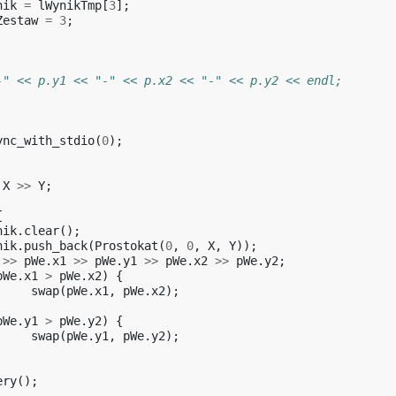
nik
=
lWynikTmp
[
3
];
Zestaw
=
3
;
-" << p.y1 << "-" << p.x2 << "-" << p.y2 << endl;
ync_with_stdio
(
0
);
X
>>
Y
;
{
nik
.
clear
();
nik
.
push_back
(
Prostokat
(
0
,
0
,
X
,
Y
));
>>
pWe
.
x1
>>
pWe
.
y1
>>
pWe
.
x2
>>
pWe
.
y2
;
pWe
.
x1
>
pWe
.
x2
)
{
swap
(
pWe
.
x1
,
pWe
.
x2
);
pWe
.
y1
>
pWe
.
y2
)
{
swap
(
pWe
.
y1
,
pWe
.
y2
);
ery
();