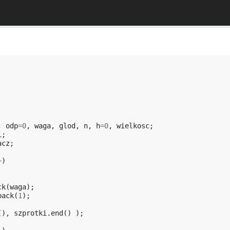
,
odp
=
0
,
waga
,
glod
,
n
,
h
=
0
,
wielkosc
;
i
;
acz
;
+
)
ck
(
waga
);
back
(
1
);
(),
szprotki
.
end
()
);