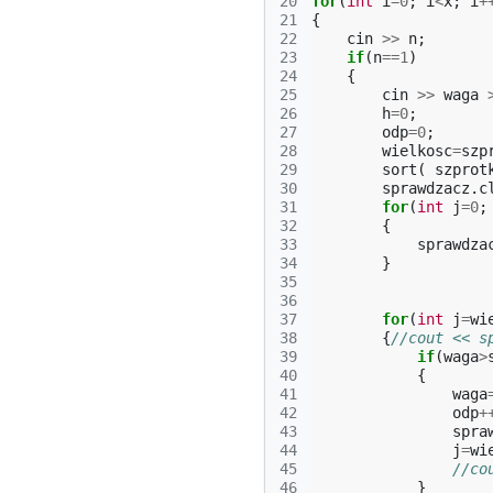
20
for
(
int
i
=
0
;
i
<
x
;
i
+
21
{
22
cin
>>
n
;
23
if
(
n
==
1
)
24
{
25
cin
>>
waga
26
h
=
0
;
27
odp
=
0
;
28
wielkosc
=
szp
29
sort
(
szprot
30
sprawdzacz
.
c
31
for
(
int
j
=
0
;
32
{
33
sprawdza
34
}
35
36
37
for
(
int
j
=
wi
38
{
//cout << s
39
if
(
waga
>
40
{
41
waga
42
odp
+
43
spra
44
j
=
wi
45
//co
46
}