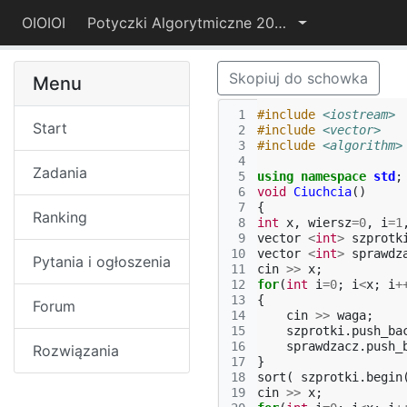
OIOIOI
Potyczki Algorytmiczne 2019
Skopiuj do schowka
Menu
 1
#include
<iostream>
Start
 2
#include
<vector>
 3
#include
<algorithm>
 4
Zadania
 5
using
namespace
std
;
 6
void
Ciuchcia
()
 7
{
Ranking
 8
int
x
,
wiersz
=
0
,
i
=
1
 9
vector
<
int
>
szprotk
10
vector
<
int
>
sprawdz
Pytania i ogłoszenia
11
cin
>>
x
;
12
for
(
int
i
=
0
;
i
<
x
;
i
+
13
{
Forum
14
cin
>>
waga
;
15
szprotki
.
push_ba
16
sprawdzacz
.
push_
Rozwiązania
17
}
18
sort
(
szprotki
.
begin
19
cin
>>
x
;