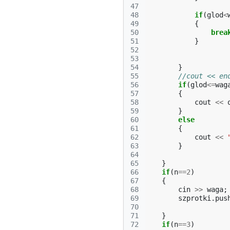
47
48
if
(
glod
<
49
{
50
brea
51
}
52
53
54
}
55
//cout << en
56
if
(
glod
<=
wag
57
{
58
cout
<<
59
}
60
else
61
{
62
cout
<<
63
}
64
65
}
66
if
(
n
==
2
)
67
{
68
cin
>>
waga
;
69
szprotki
.
pus
70
71
}
72
if
(
n
==
3
)