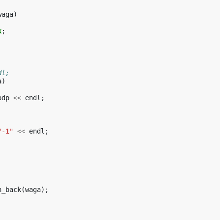
waga
)
k
;
dl;
a
)
odp
<<
endl
;
"-1"
<<
endl
;
h_back
(
waga
);