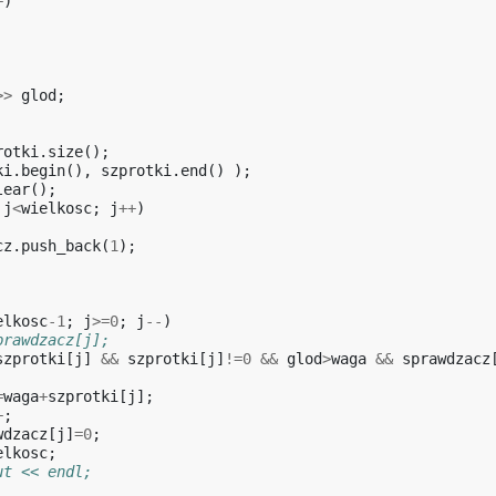
+
)
>>
glod
;
rotki
.
size
();
ki
.
begin
(),
szprotki
.
end
()
);
lear
();
j
<
wielkosc
;
j
++
)
cz
.
push_back
(
1
);
elkosc
-1
;
j
>=
0
;
j
--
)
prawdzacz[j];
szprotki
[
j
]
&&
szprotki
[
j
]
!=
0
&&
glod
>
waga
&&
sprawdzacz
=
waga
+
szprotki
[
j
];
+
;
wdzacz
[
j
]
=
0
;
elkosc
;
ut << endl;