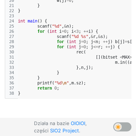
20
w
[
j
]
=
0
;
21
}
22
}
23
24
int
main
()
{
25
scanf
(
"%d"
,
&
n
);
26
for
(
int
i
=
0
;
i
<
3
;
++
i
)
{
27
scanf
(
"%d %s"
,
&
r
,
&
s
);
28
for
(
int
j
=
0
;
j
<
n
;
++
j
)
b
[
j
]
=
s
[
j
29
for
(
int
j
=
0
;
j
<=
r
;
++
j
)
{
30
rec
(
31
[](
bitset
<
MAX
>
32
m
.
in
((
a
^
33
},
n
,
j
);
34
}
35
}
36
printf
(
"%d
\n
"
,
m
.
sz
);
37
return
0
;
38
}
Działa na bazie
OIOIOI
,
części
SIO2 Project
.