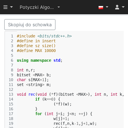
Przełącz widoczność menu
Potyczki Algorytmiczne 2019
Skopiuj do schowka
 1
#include
<bits/stdc++.h>
 2
#define in insert
 3
#define sz size()
 4
#define MAX 10000
 5
 6
using
namespace
std
;
 7
 8
int
n
,
r
;
 9
bitset
<
MAX
>
b
;
10
char
s
[
MAX
+
1
];
11
set
<
string
>
m
;
12
13
void
rec
(
void
(
*
f
)(
bitset
<
MAX
>
),
int
n
,
int
k
,
14
if
(
k
==
0
)
{
15
(
*
f
)(
w
);
16
}
17
for
(
int
j
=
i
;
j
<
n
;
++
j
)
{
18
w
[
j
]
=
1
;
19
rec
(
f
,
n
,
k
-1
,
j
+
1
,
w
);