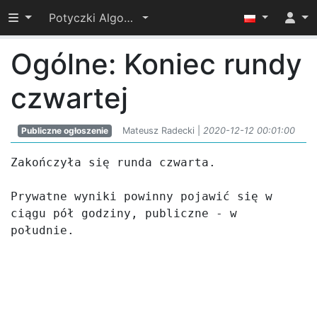
Przełącz widoczność menu
Potyczki Algorytmiczne 2020
Ogólne: Koniec rundy
czwartej
Publiczne ogłoszenie
Mateusz Radecki |
2020-12-12 00:01:00
Zakończyła się runda czwarta.

Prywatne wyniki powinny pojawić się w 
ciągu pół godziny, publiczne - w 
południe.