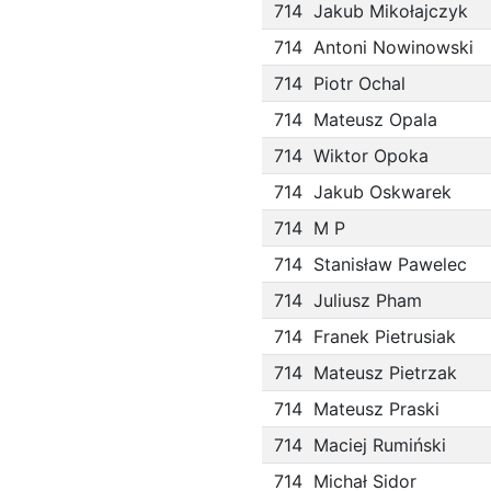
714
Jakub Mikołajczyk
714
Antoni Nowinowski
714
Piotr Ochal
714
Mateusz Opala
714
Wiktor Opoka
714
Jakub Oskwarek
714
M P
714
Stanisław Pawelec
714
Juliusz Pham
714
Franek Pietrusiak
714
Mateusz Pietrzak
714
Mateusz Praski
714
Maciej Rumiński
714
Michał Sidor