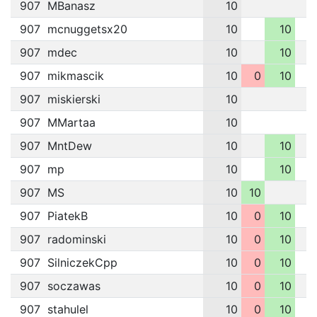
907
MBanasz
10
907
mcnuggetsx20
10
10
907
mdec
10
10
907
mikmascik
10
0
10
907
miskierski
10
907
MMartaa
10
907
MntDew
10
10
907
mp
10
10
907
MS
10
10
907
PiatekB
10
0
10
907
radominski
10
0
10
907
SilniczekCpp
10
0
10
907
soczawas
10
0
10
907
stahulel
10
0
10