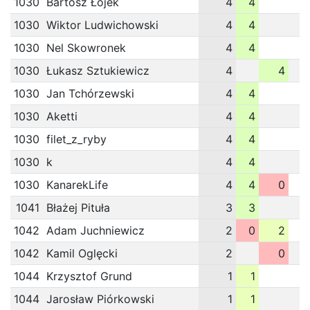
1030
Bartosz Łojek
4
4
1030
Wiktor Ludwichowski
4
4
1030
Nel Skowronek
4
4
1030
Łukasz Sztukiewicz
4
4
1030
Jan Tchórzewski
4
4
1030
Aketti
4
4
1030
filet_z_ryby
4
4
1030
k
4
4
1030
KanarekLife
4
4
0
1041
Błażej Pituła
3
3
1042
Adam Juchniewicz
2
0
2
1042
Kamil Oglęcki
2
0
1044
Krzysztof Grund
1
1
1044
Jarosław Piórkowski
1
1