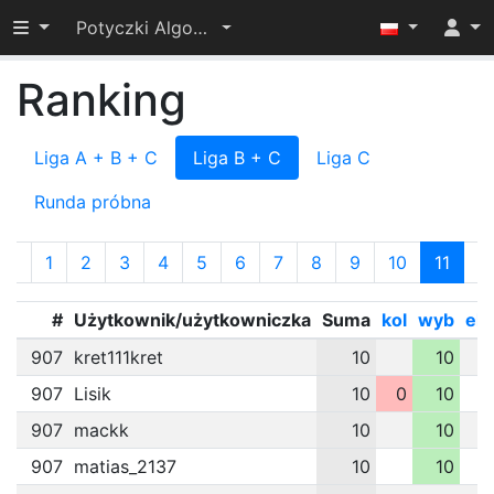
Przełącz widoczność menu
Potyczki Algorytmiczne 2020
Ranking
Liga A + B + C
Liga B + C
Liga C
Runda próbna
«
1
2
3
4
5
6
7
8
9
10
11
»
#
Użytkownik/użytkowniczka
Suma
kol
wyb
ele
907
kret111kret
10
10
907
Lisik
10
0
10
907
mackk
10
10
907
matias_2137
10
10