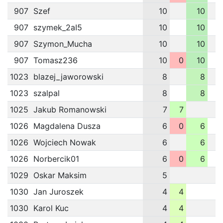
907
Szef
10
10
907
szymek_2aI5
10
10
907
Szymon_Mucha
10
10
907
Tomasz236
10
0
10
1023
blazej_jaworowski
8
8
1023
szalpal
8
8
1025
Jakub Romanowski
7
7
1026
Magdalena Dusza
6
0
6
1026
Wojciech Nowak
6
6
1026
Norbercik01
6
0
6
1029
Oskar Maksim
5
1030
Jan Juroszek
4
4
1030
Karol Kuc
4
4