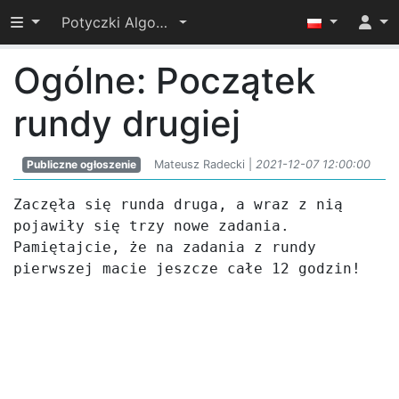
Przełącz widoczność menu
Potyczki Algorytmiczne 2021
Ogólne: Początek
rundy drugiej
Publiczne ogłoszenie
Mateusz Radecki |
2021-12-07 12:00:00
Zaczęła się runda druga, a wraz z nią 
pojawiły się trzy nowe zadania. 
Pamiętajcie, że na zadania z rundy 
pierwszej macie jeszcze całe 12 godzin!