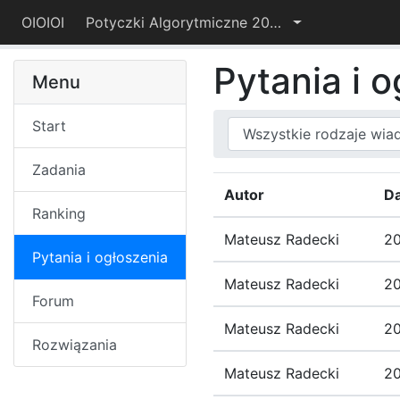
OIOIOI
Potyczki Algorytmiczne 2021
Pytania i 
Menu
Start
Typ wiadomości
Kategoria
Zadania
Autor
Da
Ranking
Mateusz Radecki
20
Pytania i ogłoszenia
Mateusz Radecki
20
Forum
Mateusz Radecki
20
Rozwiązania
Mateusz Radecki
20