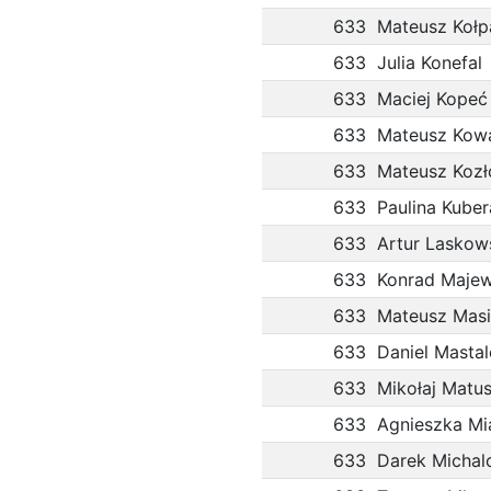
633
Mateusz Kołp
633
Julia Konefal
633
Maciej Kopeć
633
Mateusz Kow
633
Mateusz Kozł
633
Paulina Kuber
633
Artur Laskow
633
Konrad Majew
633
Mateusz Masi
633
Daniel Mastal
633
Mikołaj Matu
633
Agnieszka M
633
Darek Michal