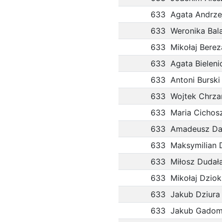
633
Agata Andrze
633
Weronika Bal
633
Mikołaj Berez
633
Agata Bieleni
633
Antoni Burski
633
Wojtek Chrza
633
Maria Cichos
633
Amadeusz Da
633
Maksymilian 
633
Miłosz Dudał
633
Mikołaj Dziok
633
Jakub Dziura
633
Jakub Gadom