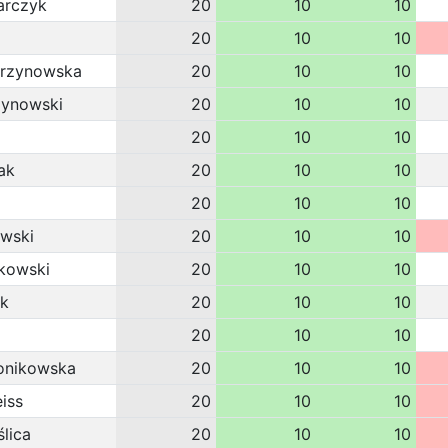
arczyk
20
10
10
20
10
10
urzynowska
20
10
10
zynowski
20
10
10
20
10
10
ak
20
10
10
20
10
10
owski
20
10
10
ńkowski
20
10
10
ak
20
10
10
20
10
10
onikowska
20
10
10
iss
20
10
10
lica
20
10
10