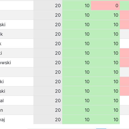
20
10
0
20
10
10
ki
20
10
10
ak
20
10
10
k
20
10
10
i
20
10
10
owski
20
10
10
20
10
10
ki
20
10
10
ski
20
10
10
al
20
10
10
an
20
10
10
aj
20
10
10