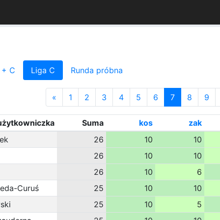
 + C
Liga C
Runda próbna
«
1
2
3
4
5
6
7
8
9
użytkowniczka
Suma
kos
zak
sek
26
10
10
26
10
10
26
10
6
leda-Curuś
25
10
10
ski
25
10
5