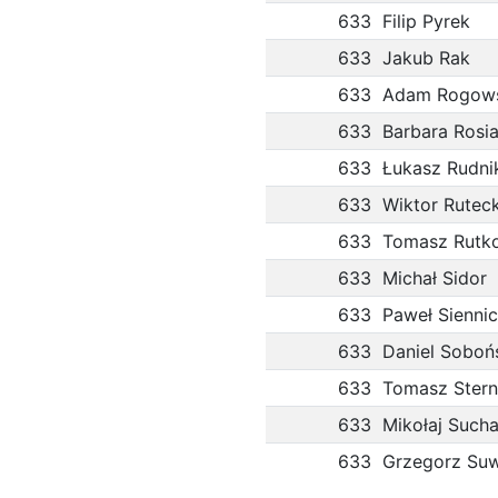
633
Filip Pyrek
633
Jakub Rak
633
Adam Rogows
633
Barbara Rosi
633
Łukasz Rudni
633
Wiktor Ruteck
633
Tomasz Rutk
633
Michał Sidor
633
Paweł Siennic
633
Daniel Soboń
633
Tomasz Stern
633
Mikołaj Such
633
Grzegorz Suw