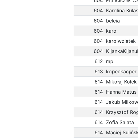
604
Franciszek C
604
Karolina Kula
604
belcia
604
karo
604
karolwziatek
604
KijankaKijan
612
mp
613
kopeckacper
614
Mikołaj Kołek
614
Hanna Matus
614
Jakub Miłkow
614
Krzysztof Ro
614
Zofia Salata
614
Maciej Sulińsk