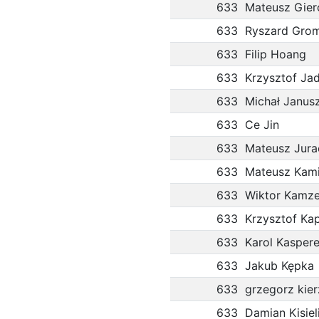
633
Mateusz Gier
633
Ryszard Gro
633
Filip Hoang
633
Krzysztof Ja
633
Michał Janus
633
Ce Jin
633
Mateusz Jura
633
Mateusz Kami
633
Wiktor Kamze
633
Krzysztof Ka
633
Karol Kasper
633
Jakub Kępka
633
grzegorz kie
633
Damian Kisiel