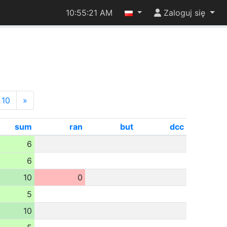
10:55:22 AM
Zaloguj się
10
»
sum
ran
but
dcc
6
6
10
0
5
10