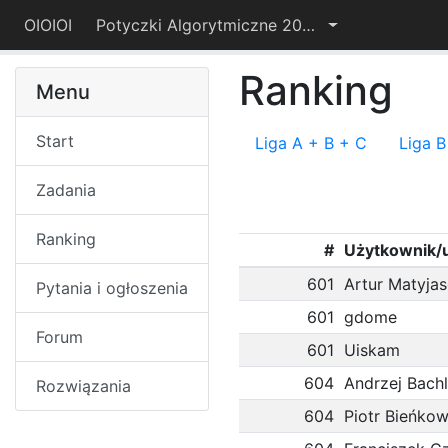
OIOIOI
Potyczki Algorytmiczne 2021
Ranking
Menu
Start
Liga A + B + C
Liga B
Zadania
Ranking
#
Użytkownik/
601
Artur Matyja
Pytania i ogłoszenia
601
gdome
Forum
601
Uiskam
604
Andrzej Bach
Rozwiązania
604
Piotr Bieńkow