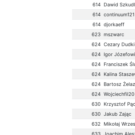
614
Dawid Szkudl
614
continuum121
614
djorkaeff
623
mszwarc
624
Cezary Dudki
624
Igor Józefow
624
Franciszek Śl
624
Kalina Stasz
624
Bartosz Żela
624
Wojciechfil20
630
Krzysztof Pą
630
Jakub Zając
632
Mikołaj Wrzes
633
Joachim Ales