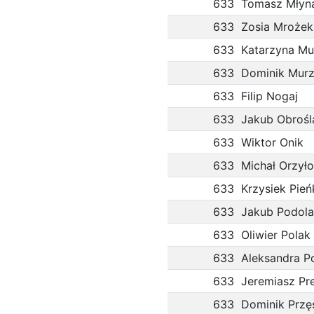
633
Tomasz Młyn
633
Zosia Mrożek
633
Katarzyna M
633
Dominik Mur
633
Filip Nogaj
633
Jakub Obrośl
633
Wiktor Onik
633
Michał Orzył
633
Krzysiek Pie
633
Jakub Podol
633
Oliwier Polak
633
Aleksandra P
633
Jeremiasz Pre
633
Dominik Przęś