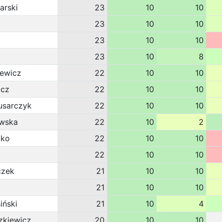
arski
23
10
10
23
10
10
23
10
10
23
10
8
ewicz
22
10
10
icz
22
10
10
usarczyk
22
10
10
ewska
22
10
2
zko
22
10
10
22
10
10
czek
21
10
10
21
10
10
iński
21
10
4
zkiewicz
20
10
10