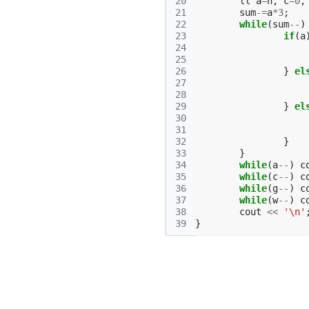
20
ll
a
=
n
,
c
=
0
,
21
sum
-=
a
*
3
;
22
while
(
sum
--
)
23
if
(
a
24
25
26
}
el
27
28
29
}
el
30
31
32
}
33
}
34
while
(
a
--
)
c
35
while
(
c
--
)
c
36
while
(
g
--
)
c
37
while
(
w
--
)
c
38
cout
<<
'\n'
39
}