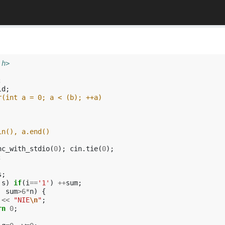
.h>
;
ld
;
r(int a = 0; a < (b); ++a)
in(), a.end()
nc_with_stdio
(
0
);
cin
.
tie
(
0
);
;
s
;
s
)
if
(
i
==
'1'
)
++
sum
;
|
sum
>
6
*
n
)
{
<<
"NIE
\n
"
;
rn
0
;