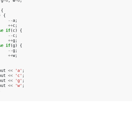
g
=
0
,
w
=
0
;
{
)
{
--
a
;
++
c
;
se
if
(
c
)
{
--
c
;
++
g
;
se
if
(
g
)
{
--
g
;
++
w
;
out
<<
'a'
;
out
<<
'c'
;
out
<<
'g'
;
out
<<
'w'
;
;