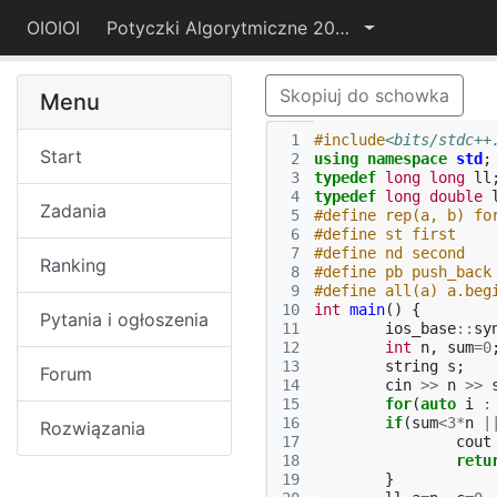
OIOIOI
Potyczki Algorytmiczne 2021
Skopiuj do schowka
Menu
 1
#include
<bits/stdc++
Start
 2
using
namespace
std
;
 3
typedef
long
long
ll
 4
typedef
long
double
Zadania
 5
#define rep(a, b) fo
 6
#define st first
 7
#define nd second
Ranking
 8
#define pb push_back
 9
#define all(a) a.beg
10
int
main
()
{
Pytania i ogłoszenia
11
ios_base
::
sy
12
int
n
,
sum
=
0
13
string
s
;
Forum
14
cin
>>
n
>>
15
for
(
auto
i
:
16
if
(
sum
<
3
*
n
|
Rozwiązania
17
cout
18
retu
19
}