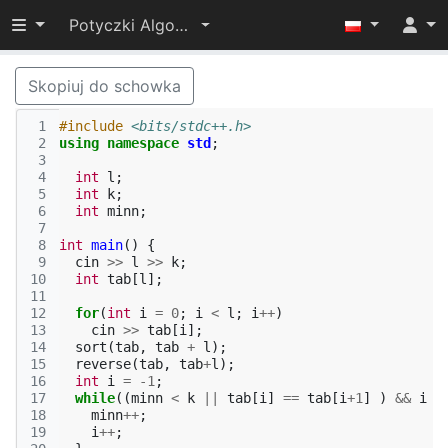
Przełącz widoczność menu
Potyczki Algorytmiczne 2021
Skopiuj do schowka
 1
#include
<bits/stdc++.h>
 2
using
namespace
std
;
 3
 4
int
l
;
 5
int
k
;
 6
int
minn
;
 7
 8
int
main
()
{
 9
cin
>>
l
>>
k
;
10
int
tab
[
l
];
11
12
for
(
int
i
=
0
;
i
<
l
;
i
++
)
13
cin
>>
tab
[
i
];
14
sort
(
tab
,
tab
+
l
);
15
reverse
(
tab
,
tab
+
l
);
16
int
i
=
-1
;
17
while
((
minn
<
k
||
tab
[
i
]
==
tab
[
i
+
1
]
)
&&
i
<
18
minn
++
;
19
i
++
;