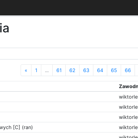
ia
«
1
...
61
62
63
64
65
66
Zawodn
wiktorl
wiktorl
wiktorl
wych [C] (ran)
wiktorl
wiktorl