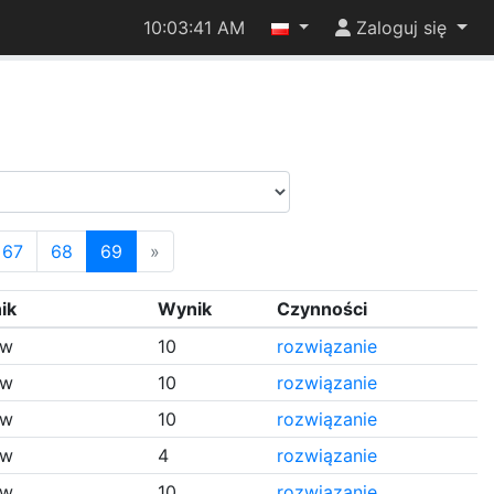
10:03:41 AM
Zaloguj się
67
68
69
»
ik
Wynik
Czynności
ew
10
rozwiązanie
ew
10
rozwiązanie
ew
10
rozwiązanie
ew
4
rozwiązanie
ew
10
rozwiązanie