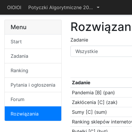
OIOIOI
Potyczki Algorytmiczne 2021
Rozwiązan
Menu
Zadanie
Start
Zadania
Ranking
Zadanie
Pytania i ogłoszenia
Pandemia [B] (pan)
Forum
Zakłócenia [C] (zak)
Sumy [C] (sum)
Rozwiązania
Ranking sklepów interneto
Butelki [C] (but)