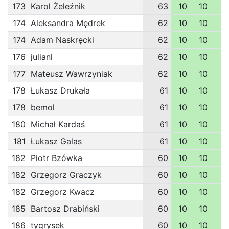
173
Karol Żeleźnik
63
10
10
1
174
Aleksandra Mędrek
62
10
10
1
174
Adam Naskręcki
62
10
10
1
176
julianl
62
10
10
1
177
Mateusz Wawrzyniak
62
10
10
1
178
Łukasz Drukała
61
10
10
1
178
bemol
61
10
10
1
180
Michał Kardaś
61
10
10
1
181
Łukasz Galas
61
10
10
1
182
Piotr Bzówka
60
10
10
1
182
Grzegorz Graczyk
60
10
10
1
182
Grzegorz Kwacz
60
10
10
1
185
Bartosz Drabiński
60
10
10
1
186
tygrysek
60
10
10
1