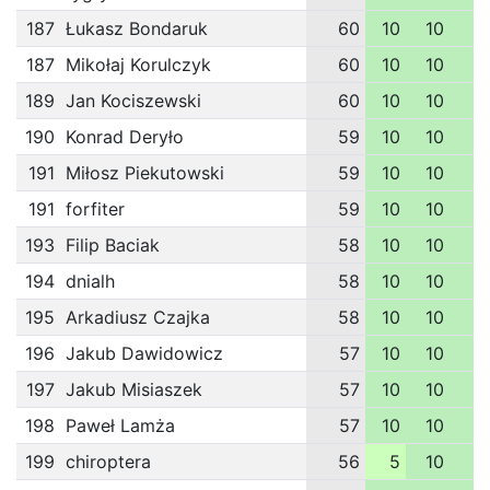
187
Łukasz Bondaruk
60
10
10
1
187
Mikołaj Korulczyk
60
10
10
1
189
Jan Kociszewski
60
10
10
1
190
Konrad Deryło
59
10
10
1
191
Miłosz Piekutowski
59
10
10
1
191
forfiter
59
10
10
1
193
Filip Baciak
58
10
10
1
194
dnialh
58
10
10
1
195
Arkadiusz Czajka
58
10
10
1
196
Jakub Dawidowicz
57
10
10
1
197
Jakub Misiaszek
57
10
10
1
198
Paweł Lamża
57
10
10
1
199
chiroptera
56
5
10
1