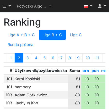
Przełącz widoczność menu
Potyczki Algorytmiczne 2022
Ranking
Liga A + B + C
Liga B + C
Liga C
Runda próbna
«
1
2
3
4
5
6
7
8
9
10
11
»
#
Użytkownik/użytkowniczka
Suma
orn
pun
mu
101
Karol Kosiński
81
10
10
1
101
bambery
81
10
10
1
103
Adam Górkiewicz
80
10
10
1
103
Jaehyun Koo
80
10
10
1