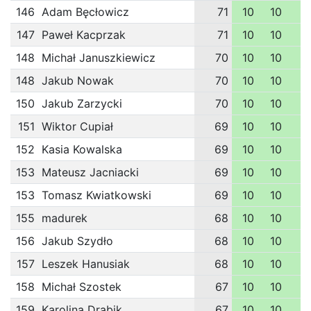
146
Adam Bęcłowicz
71
10
10
1
147
Paweł Kacprzak
71
10
10
1
148
Michał Januszkiewicz
70
10
10
1
148
Jakub Nowak
70
10
10
1
150
Jakub Zarzycki
70
10
10
1
151
Wiktor Cupiał
69
10
10
1
152
Kasia Kowalska
69
10
10
1
153
Mateusz Jacniacki
69
10
10
1
153
Tomasz Kwiatkowski
69
10
10
1
155
madurek
68
10
10
1
156
Jakub Szydło
68
10
10
1
157
Leszek Hanusiak
68
10
10
1
158
Michał Szostek
67
10
10
1
159
Karolina Drabik
67
10
10
1