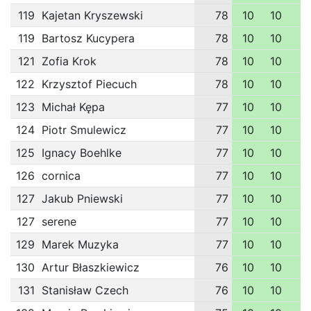
119
Kajetan Kryszewski
78
10
10
1
119
Bartosz Kucypera
78
10
10
1
121
Zofia Krok
78
10
10
1
122
Krzysztof Piecuch
78
10
10
1
123
Michał Kępa
77
10
10
1
124
Piotr Smulewicz
77
10
10
1
125
Ignacy Boehlke
77
10
10
1
126
cornica
77
10
10
1
127
Jakub Pniewski
77
10
10
1
127
serene
77
10
10
1
129
Marek Muzyka
77
10
10
1
130
Artur Błaszkiewicz
76
10
10
1
131
Stanisław Czech
76
10
10
1