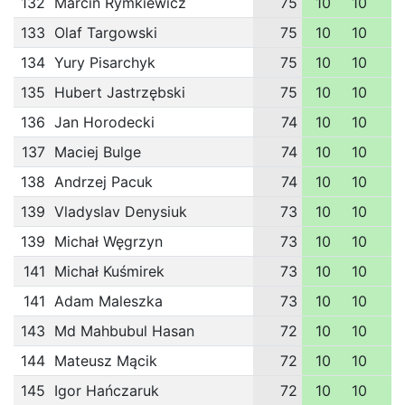
132
Marcin Rymkiewicz
75
10
10
1
133
Olaf Targowski
75
10
10
1
134
Yury Pisarchyk
75
10
10
1
135
Hubert Jastrzębski
75
10
10
1
136
Jan Horodecki
74
10
10
1
137
Maciej Bulge
74
10
10
1
138
Andrzej Pacuk
74
10
10
1
139
Vladyslav Denysiuk
73
10
10
1
139
Michał Węgrzyn
73
10
10
1
141
Michał Kuśmirek
73
10
10
1
141
Adam Maleszka
73
10
10
1
143
Md Mahbubul Hasan
72
10
10
1
144
Mateusz Mącik
72
10
10
1
145
Igor Hańczaruk
72
10
10
1