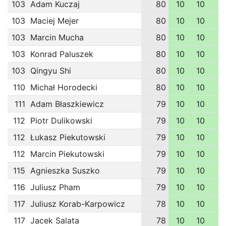
103
Adam Kuczaj
80
10
10
1
103
Maciej Mejer
80
10
10
1
103
Marcin Mucha
80
10
10
1
103
Konrad Paluszek
80
10
10
1
103
Qingyu Shi
80
10
10
1
110
Michał Horodecki
80
10
10
1
111
Adam Błaszkiewicz
79
10
10
1
112
Piotr Dulikowski
79
10
10
1
112
Łukasz Piekutowski
79
10
10
1
112
Marcin Piekutowski
79
10
10
1
115
Agnieszka Suszko
79
10
10
1
116
Juliusz Pham
79
10
10
1
117
Juliusz Korab-Karpowicz
78
10
10
1
117
Jacek Salata
78
10
10
1