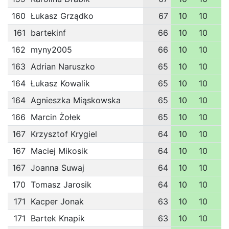
160
Łukasz Grządko
67
10
10
1
161
bartekinf
66
10
10
1
162
myny2005
66
10
10
1
163
Adrian Naruszko
65
10
10
1
164
Łukasz Kowalik
65
10
10
1
164
Agnieszka Miąskowska
65
10
10
1
166
Marcin Żołek
65
10
10
1
167
Krzysztof Krygiel
64
10
10
1
167
Maciej Mikosik
64
10
10
1
167
Joanna Suwaj
64
10
10
1
170
Tomasz Jarosik
64
10
10
1
171
Kacper Jonak
63
10
10
1
171
Bartek Knapik
63
10
10
1