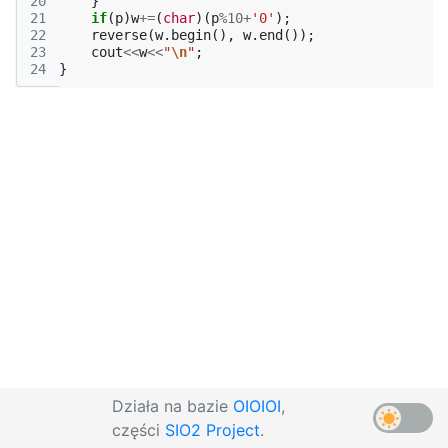
20
}
21
if
(
p
)
w
+=
(
char
)(
p
%
10
+
'0'
);
22
reverse
(
w
.
begin
(),
w
.
end
());
23
cout
<<
w
<<
"
\n
"
;
24
}
Działa na bazie
OIOIOI
,
części
SIO2 Project
.