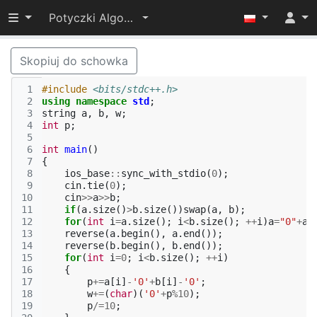
Przełącz widoczność menu
Potyczki Algorytmiczne 2022
Skopiuj do schowka
 1
#include
<bits/stdc++.h>
 2
using
namespace
std
;
 3
string
a
,
b
,
w
;
 4
int
p
;
 5
 6
int
main
()
 7
{
 8
ios_base
::
sync_with_stdio
(
0
);
 9
cin
.
tie
(
0
);
10
cin
>>
a
>>
b
;
11
if
(
a
.
size
()
>
b
.
size
())
swap
(
a
,
b
);
12
for
(
int
i
=
a
.
size
();
i
<
b
.
size
();
++
i
)
a
=
"0"
+
a
;
13
reverse
(
a
.
begin
(),
a
.
end
());
14
reverse
(
b
.
begin
(),
b
.
end
());
15
for
(
int
i
=
0
;
i
<
b
.
size
();
++
i
)
16
{
17
p
+=
a
[
i
]
-
'0'
+
b
[
i
]
-
'0'
;
18
w
+=
(
char
)(
'0'
+
p
%
10
);
19
p
/=
10
;