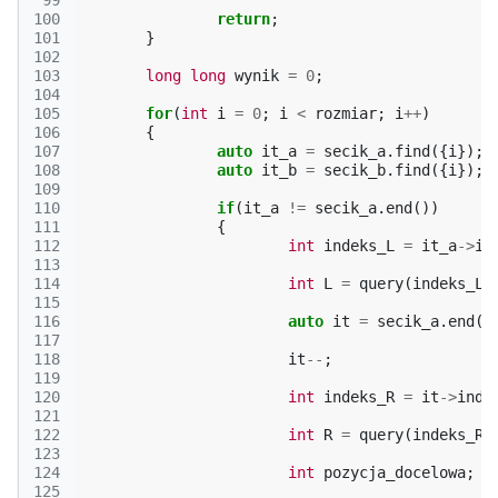
 99
100
return
;
101
}
102
103
long
long
wynik
=
0
;
104
105
for
(
int
i
=
0
;
i
<
rozmiar
;
i
++
)
106
{
107
auto
it_a
=
secik_a
.
find
({
i
});
108
auto
it_b
=
secik_b
.
find
({
i
});
109
110
if
(
it_a
!=
secik_a
.
end
())
111
{
112
int
indeks_L
=
it_a
->
in
113
114
int
L
=
query
(
indeks_L
)
115
116
auto
it
=
secik_a
.
end
()
117
118
it
--
;
119
120
int
indeks_R
=
it
->
inde
121
122
int
R
=
query
(
indeks_R
)
123
124
int
pozycja_docelowa
;
125