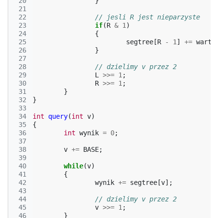
 20
}
 21
 22
// jesli R jest nieparzyste
 23
if
(
R
&
1
)
 24
{
 25
segtree
[
R
-
1
]
+=
warto
 26
}
 27
 28
// dzielimy v przez 2
 29
L
>>=
1
;
 30
R
>>=
1
;
 31
}
 32
}
 33
 34
int
query
(
int
v
)
 35
{
 36
int
wynik
=
0
;
 37
 38
v
+=
BASE
;
 39
 40
while
(
v
)
 41
{
 42
wynik
+=
segtree
[
v
];
 43
 44
// dzielimy v przez 2
 45
v
>>=
1
;
 46
}