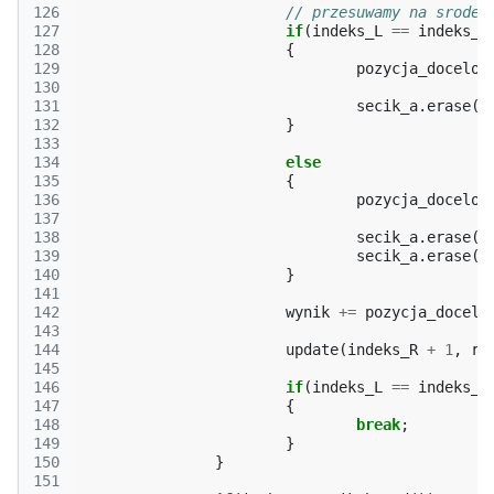
126
// przesuwamy na srodek
127
if
(
indeks_L
==
indeks_R
128
{
129
pozycja_docelow
130
131
secik_a
.
erase
(
i
132
}
133
134
else
135
{
136
pozycja_docelow
137
138
secik_a
.
erase
(
i
139
secik_a
.
erase
(
i
140
}
141
142
wynik
+=
pozycja_docelo
143
144
update
(
indeks_R
+
1
,
ro
145
146
if
(
indeks_L
==
indeks_R
147
{
148
break
;
149
}
150
}
151