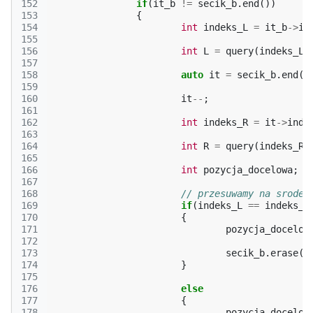
152
if
(
it_b
!=
secik_b
.
end
())
153
{
154
int
indeks_L
=
it_b
->
in
155
156
int
L
=
query
(
indeks_L
)
157
158
auto
it
=
secik_b
.
end
()
159
160
it
--
;
161
162
int
indeks_R
=
it
->
inde
163
164
int
R
=
query
(
indeks_R
)
165
166
int
pozycja_docelowa
;
167
168
// przesuwamy na srodek
169
if
(
indeks_L
==
indeks_R
170
{
171
pozycja_docelow
172
173
secik_b
.
erase
(
i
174
}
175
176
else
177
{
178
pozycja_docelow