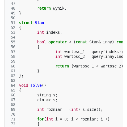
 47
 48
return
wynik
;
 49
}
 50
 51
struct
Stan
 52
{
 53
int
indeks
;
 54
 55
bool
operator
<
(
const
Stan
&
inny
)
cons
 56
{
 57
int
wartosc_1
=
query
(
indeks
);
 58
int
wartosc_2
=
query
(
inny
.
inde
 59
 60
return
(
wartosc_1
<
wartosc_2
);
 61
}
 62
};
 63
 64
void
solve
()
 65
{
 66
string
s
;
 67
cin
>>
s
;
 68
 69
int
rozmiar
=
(
int
)
s
.
size
();
 70
 71
for
(
int
i
=
0
;
i
<
rozmiar
;
i
++
)
 72
{