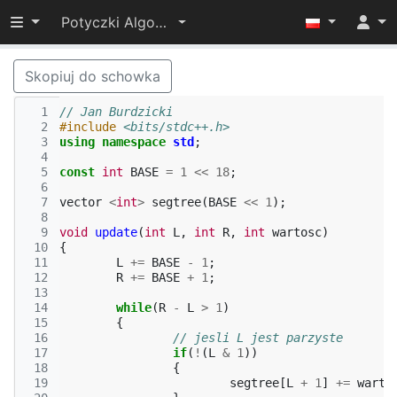
Przełącz widoczność menu
Potyczki Algorytmiczne 2022
Skopiuj do schowka
  1
// Jan Burdzicki
  2
#include
<bits/stdc++.h>
  3
using
namespace
std
;
  4
  5
const
int
BASE
=
1
<<
18
;
  6
  7
vector
<
int
>
segtree
(
BASE
<<
1
);
  8
  9
void
update
(
int
L
,
int
R
,
int
wartosc
)
 10
{
 11
L
+=
BASE
-
1
;
 12
R
+=
BASE
+
1
;
 13
 14
while
(
R
-
L
>
1
)
 15
{
 16
// jesli L jest parzyste
 17
if
(
!
(
L
&
1
))
 18
{
 19
segtree
[
L
+
1
]
+=
warto