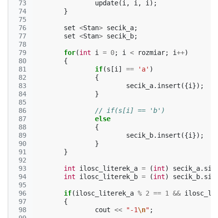
 73
update
(
i
,
i
,
i
);
 74
}
 75
 76
set
<
Stan
>
secik_a
;
 77
set
<
Stan
>
secik_b
;
 78
 79
for
(
int
i
=
0
;
i
<
rozmiar
;
i
++
)
 80
{
 81
if
(
s
[
i
]
==
'a'
)
 82
{
 83
secik_a
.
insert
({
i
});
 84
}
 85
 86
// if(s[i] == 'b')
 87
else
 88
{
 89
secik_b
.
insert
({
i
});
 90
}
 91
}
 92
 93
int
ilosc_literek_a
=
(
int
)
secik_a
.
siz
 94
int
ilosc_literek_b
=
(
int
)
secik_b
.
siz
 95
 96
if
(
ilosc_literek_a
%
2
==
1
&&
ilosc_li
 97
{
 98
cout
<<
"-1
\n
"
;