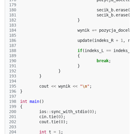
179
180
secik_b
.
erase
(
i
181
secik_b
.
erase
(
i
182
}
183
184
wynik
+=
pozycja_docelo
185
186
update
(
indeks_R
+
1
,
ro
187
188
if
(
indeks_L
==
indeks_R
189
{
190
break
;
191
}
192
}
193
}
194
195
cout
<<
wynik
<<
"
\n
"
;
196
}
197
198
int
main
()
199
{
200
ios
::
sync_with_stdio
(
0
);
201
cin
.
tie
(
0
);
202
cout
.
tie
(
0
);
203
204
int
t
=
1
;