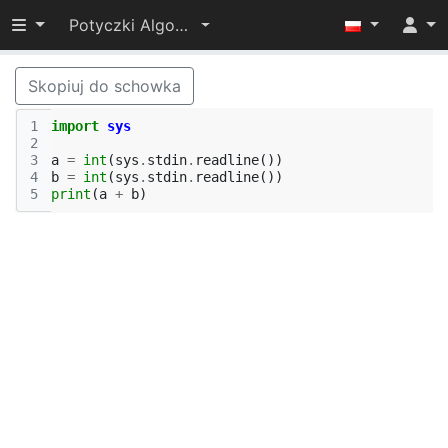
Przełącz widoczność menu
Potyczki Algorytmiczne 2022
Skopiuj do schowka
1
import
sys
2
3
a
=
int
(
sys
.
stdin
.
readline
())
4
b
=
int
(
sys
.
stdin
.
readline
())
5
print
(
a
+
b
)