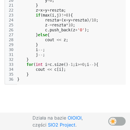
20
y
=
0
;
21
}
22
z
=
x
+
y
+
reszta
;
23
if
(
max
(
i
,
j
)
!=
0
){
24
reszta
=
(
x
+
y
+
reszta
)
/
10
;
25
z
-=
reszta
*
10
;
26
c
.
push_back
(
z
+
'0'
);
27
}
else
{
28
cout
<<
z
;
29
}
30
i
--
;
31
j
--
;
32
}
33
for
(
int
i
=
c
.
size
()
-1
;
i
>=
0
;
i
--
){
34
cout
<<
c
[
i
];
35
}
36
}
Działa na bazie
OIOIOI
,
części
SIO2 Project
.