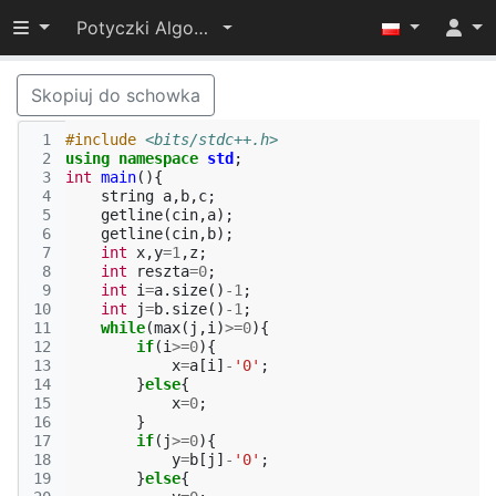
Przełącz widoczność menu
Potyczki Algorytmiczne 2022
Skopiuj do schowka
 1
#include
<bits/stdc++.h>
 2
using
namespace
std
;
 3
int
main
(){
 4
string
a
,
b
,
c
;
 5
getline
(
cin
,
a
);
 6
getline
(
cin
,
b
);
 7
int
x
,
y
=
1
,
z
;
 8
int
reszta
=
0
;
 9
int
i
=
a
.
size
()
-1
;
10
int
j
=
b
.
size
()
-1
;
11
while
(
max
(
j
,
i
)
>=
0
){
12
if
(
i
>=
0
){
13
x
=
a
[
i
]
-
'0'
;
14
}
else
{
15
x
=
0
;
16
}
17
if
(
j
>=
0
){
18
y
=
b
[
j
]
-
'0'
;
19
}
else
{