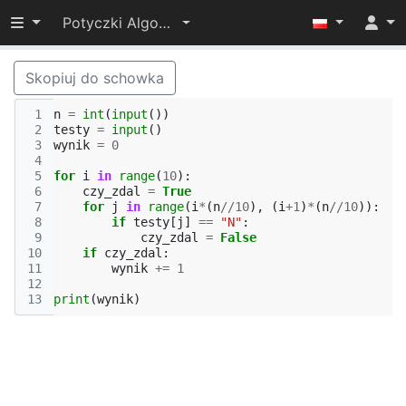
Przełącz widoczność menu
Potyczki Algorytmiczne 2022
Skopiuj do schowka
 1
n
=
int
(
input
())
 2
testy
=
input
()
 3
wynik
=
0
 4
 5
for
i
in
range
(
10
):
 6
czy_zdal
=
True
 7
for
j
in
range
(
i
*
(
n
//
10
),
(
i
+
1
)
*
(
n
//
10
)):
 8
if
testy
[
j
]
==
"N"
:
 9
czy_zdal
=
False
10
if
czy_zdal
:
11
wynik
+=
1
12
13
print
(
wynik
)