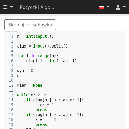
Przełącz widoczność menu
Potyczki Algorytmiczne 2022
Skopiuj do schowka
 1
n
=
int
(
input
())
 2
 3
ciag
=
input
()
.
split
()
 4
 5
for
i
in
range
(
n
):
 6
ciag
[
i
]
=
int
(
ciag
[
i
])
 7
 8
wyn
=
0
 9
nr
=
1
10
11
kier
=
None
12
13
while
nr
<
n
:
14
if
ciag
[
nr
]
<
ciag
[
nr
-
1
]:
15
kier
=
1
16
break
17
if
ciag
[
nr
]
>
ciag
[
nr
-
1
]:
18
kier
=
-
1
19
break