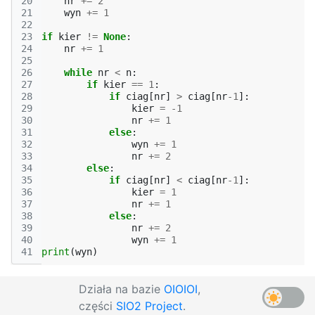
20
nr
+=
2
21
wyn
+=
1
22
23
if
kier
!=
None
:
24
nr
+=
1
25
26
while
nr
<
n
:
27
if
kier
==
1
:
28
if
ciag
[
nr
]
>
ciag
[
nr
-
1
]:
29
kier
=
-
1
30
nr
+=
1
31
else
:
32
wyn
+=
1
33
nr
+=
2
34
else
:
35
if
ciag
[
nr
]
<
ciag
[
nr
-
1
]:
36
kier
=
1
37
nr
+=
1
38
else
:
39
nr
+=
2
40
wyn
+=
1
41
print
(
wyn
)
Działa na bazie
OIOIOI
,
części
SIO2 Project
.