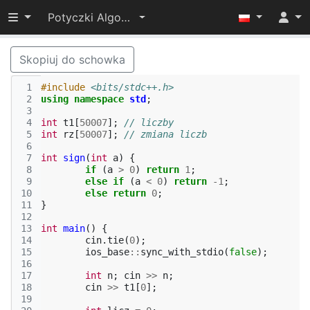
Przełącz widoczność menu
Potyczki Algorytmiczne 2022
Skopiuj do schowka
 1
#include
<bits/stdc++.h>
 2
using
namespace
std
;
 3
 4
int
t1
[
50007
];
// liczby
 5
int
rz
[
50007
];
// zmiana liczb
 6
 7
int
sign
(
int
a
)
{
 8
if
(
a
>
0
)
return
1
;
 9
else
if
(
a
<
0
)
return
-1
;
10
else
return
0
;
11
}
12
13
int
main
()
{
14
cin
.
tie
(
0
);
15
ios_base
::
sync_with_stdio
(
false
);
16
17
int
n
;
cin
>>
n
;
18
cin
>>
t1
[
0
];
19