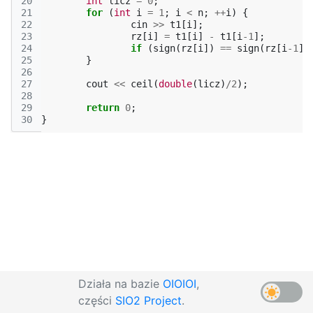
20
int
licz
=
0
;
21
for
(
int
i
=
1
;
i
<
n
;
++
i
)
{
22
cin
>>
t1
[
i
];
23
rz
[
i
]
=
t1
[
i
]
-
t1
[
i
-1
];
24
if
(
sign
(
rz
[
i
])
==
sign
(
rz
[
i
-1
])
25
}
26
27
cout
<<
ceil
(
double
(
licz
)
/
2
);
28
29
return
0
;
30
}
Działa na bazie
OIOIOI
,
części
SIO2 Project
.