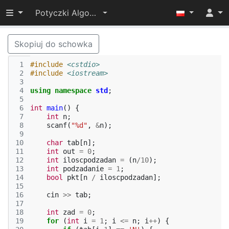
Przełącz widoczność menu
Potyczki Algorytmiczne 2022
Skopiuj do schowka
 1
#include
<cstdio>
 2
#include
<iostream>
 3
 4
using
namespace
std
;
 5
 6
int
main
()
{
 7
int
n
;
 8
scanf
(
"%d"
,
&
n
);
 9
10
char
tab
[
n
];
11
int
out
=
0
;
12
int
iloscpodzadan
=
(
n
/
10
);
13
int
podzadanie
=
1
;
14
bool
pkt
[
n
/
iloscpodzadan
];
15
16
cin
>>
tab
;
17
18
int
zad
=
0
;
19
for
(
int
i
=
1
;
i
<=
n
;
i
++
)
{