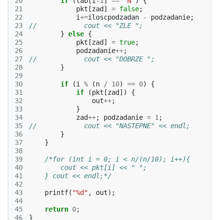
20
if
(
tab
[
i
-1
]
==
'N'
)
{
21
pkt
[
zad
]
=
false
;
22
i
+=
iloscpodzadan
-
podzadanie
;
23
//            cout << "ZLE ";
24
}
else
{
25
pkt
[
zad
]
=
true
;
26
podzadanie
++
;
27
//            cout << "DOBRZE ";
28
}
29
30
if
(
i
%
(
n
/
10
)
==
0
)
{
31
if
(
pkt
[
zad
])
{
32
out
++
;
33
}
34
zad
++
;
podzadanie
=
1
;
35
//            cout << "NASTEPNE" << endl;
36
}
37
}
38
39
/*for (int i = 0; i < n/(n/10); i++){
40
        cout << pkt[i] << " ";
41
    } cout << endl;*/
42
43
printf
(
"%d"
,
out
);
44
45
return
0
;
46
}