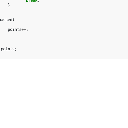
break
;
}
passed
)
points
++
;
points
;