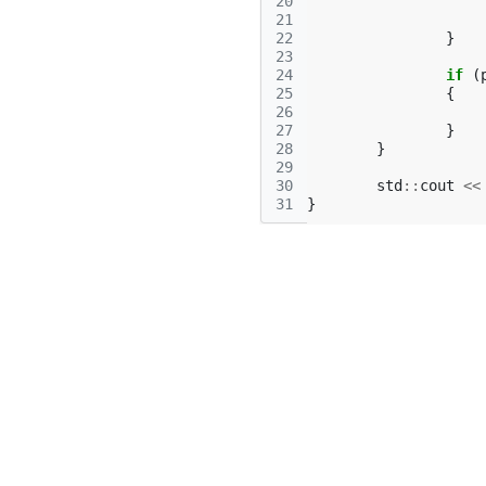
20
21
22
}
23
24
if
(
25
{
26
27
}
28
}
29
30
std
::
cout
<<
31
}