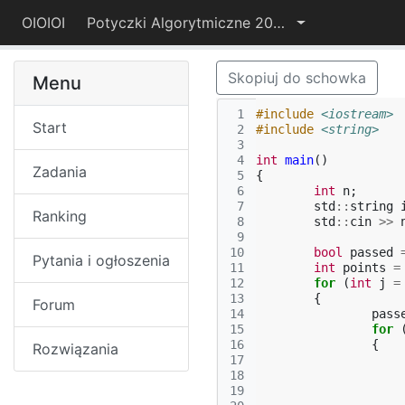
OIOIOI
Potyczki Algorytmiczne 2022
Skopiuj do schowka
Menu
 1
#include
<iostream>
Start
 2
#include
<string>
 3
 4
int
main
()
Zadania
 5
{
 6
int
n
;
 7
std
::
string
Ranking
 8
std
::
cin
>>
 9
10
bool
passed
Pytania i ogłoszenia
11
int
points
=
12
for
(
int
j
=
13
{
Forum
14
pass
15
for
16
{
Rozwiązania
17
18
19