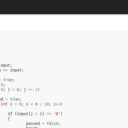
input
;
n
>>
input
;
=
true
;
0
;
0
;
j
<
n
;
j
+=
2
)
ed
=
true
;
(
int
i
=
0
;
i
<
n
/
10
;
i
++
)
if
(
input
[
j
+
i
]
==
'N'
)
{
passed
=
false
;