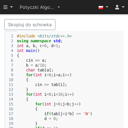
Przełącz widoczność menu
Potyczki Algorytmiczne 2022
Skopiuj do schowka
 1
#include
<bits/stdc++.h>
 2
using
namespace
std
;
 3
int
a
,
b
,
c
=
0
,
d
=
1
;
 4
int
main
()
 5
{
 6
cin
>>
a
;
 7
b
=
a
/
10
;
 8
char
tab
[
a
];
 9
for
(
int
i
=
0
;
i
<
a
;
i
++
)
10
{
11
cin
>>
tab
[
i
];
12
}
13
for
(
int
i
=
0
;
i
<
10
;
i
++
)
14
{
15
for
(
int
j
=
0
;
j
<
b
;
j
++
)
16
{
17
if
(
tab
[
j
+
i
*
b
]
==
'N'
)
18
d
=
0
;
19
}