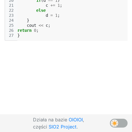
20
if
(
d
==
1
)
21
c
+=
1
;
22
else
23
d
=
1
;
24
}
25
cout
<<
c
;
26
return
0
;
27
}
Działa na bazie
OIOIOI
,
części
SIO2 Project
.