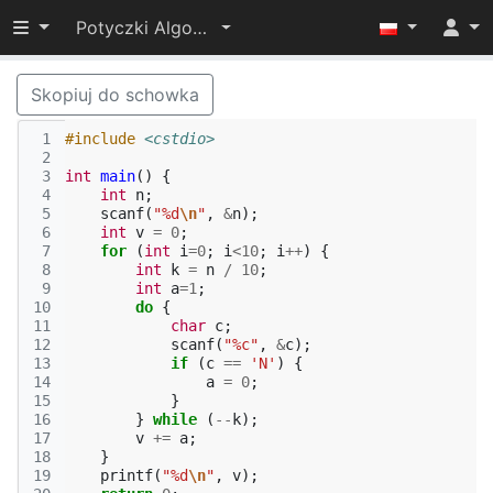
Przełącz widoczność menu
Potyczki Algorytmiczne 2022
Skopiuj do schowka
 1
#include
<cstdio>
 2
 3
int
main
()
{
 4
int
n
;
 5
scanf
(
"%d
\n
"
,
&
n
);
 6
int
v
=
0
;
 7
for
(
int
i
=
0
;
i
<
10
;
i
++
)
{
 8
int
k
=
n
/
10
;
 9
int
a
=
1
;
10
do
{
11
char
c
;
12
scanf
(
"%c"
,
&
c
);
13
if
(
c
==
'N'
)
{
14
a
=
0
;
15
}
16
}
while
(
--
k
);
17
v
+=
a
;
18
}
19
printf
(
"%d
\n
"
,
v
);