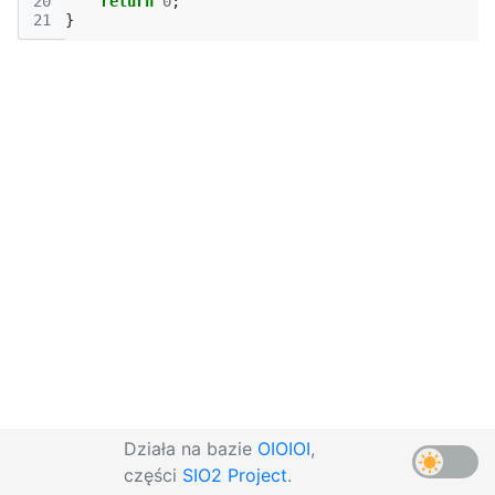
20
return
0
;
21
}
Działa na bazie
OIOIOI
,
części
SIO2 Project
.