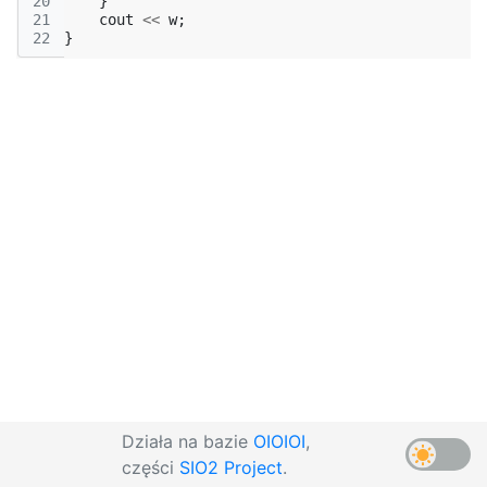
20
}
21
cout
<<
w
;
22
}
Działa na bazie
OIOIOI
,
części
SIO2 Project
.