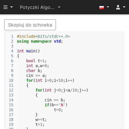
Przełącz widoczność menu
Potyczki Algorytmiczne 2022
Skopiuj do schowka
 1
#include
<bits/stdc++.h>
 2
using
namespace
std
;
 3
 4
int
main
()
 5
{
 6
bool
t
=
1
;
 7
int
a
,
w
=
0
;
 8
char
b
;
 9
cin
>>
a
;
10
for
(
int
i
=
0
;
i
<
10
;
i
++
)
11
{
12
for
(
int
j
=
0
;
j
<
a
/
10
;
j
++
)
13
{
14
cin
>>
b
;
15
if
(
b
==
'N'
)
16
t
=
0
;
17
}
18
w
+=
t
;
19
t
=
1
;