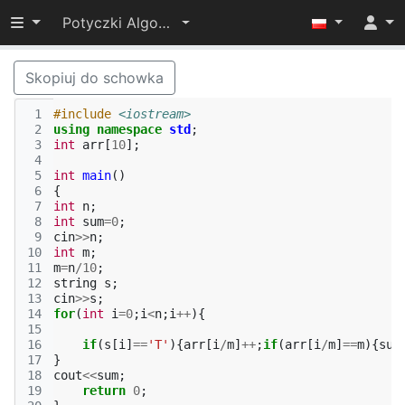
Przełącz widoczność menu
Potyczki Algorytmiczne 2022
Skopiuj do schowka
 1
#include
<iostream>
 2
using
namespace
std
;
 3
int
arr
[
10
];
 4
 5
int
main
()
 6
{
 7
int
n
;
 8
int
sum
=
0
;
 9
cin
>>
n
;
10
int
m
;
11
m
=
n
/
10
;
12
string
s
;
13
cin
>>
s
;
14
for
(
int
i
=
0
;
i
<
n
;
i
++
){
15
16
if
(
s
[
i
]
==
'T'
){
arr
[
i
/
m
]
++
;
if
(
arr
[
i
/
m
]
==
m
){
sum
17
}
18
cout
<<
sum
;
19
return
0
;