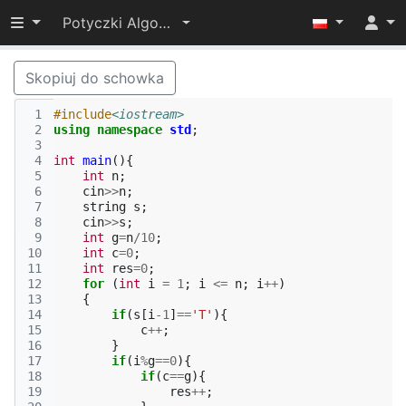
Przełącz widoczność menu
Potyczki Algorytmiczne 2022
Skopiuj do schowka
 1
#include
<iostream>
 2
using
namespace
std
;
 3
 4
int
main
(){
 5
int
n
;
 6
cin
>>
n
;
 7
string
s
;
 8
cin
>>
s
;
 9
int
g
=
n
/
10
;
10
int
c
=
0
;
11
int
res
=
0
;
12
for
(
int
i
=
1
;
i
<=
n
;
i
++
)
13
{
14
if
(
s
[
i
-1
]
==
'T'
){
15
c
++
;
16
}
17
if
(
i
%
g
==
0
){
18
if
(
c
==
g
){
19
res
++
;