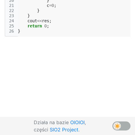
20
}
21
c
=
0
;
22
}
23
}
24
cout
<<
res
;
25
return
0
;
26
}
Działa na bazie
OIOIOI
,
części
SIO2 Project
.