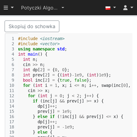
Przełącz widoczność menu
Potyczki Algorytmiczne 2022
Skopiuj do schowka
 1
#include
<iostream>
 2
#include
<vector>
 3
using
namespace
std
;
 4
int
main
()
{
 5
int
n
;
 6
cin
>>
n
;
 7
int
dp
[
2
]
=
{
0
,
0
};
 8
int
prev
[
2
]
=
{(
int
)
-1e9
,
(
int
)
1e9
};
 9
bool
inc
[
2
]
=
{
true
,
false
};
10
for
(
int
i
=
1
,
x
;
i
<=
n
;
i
++
,
swap
(
inc
[
0
],
i
11
cin
>>
x
;
12
for
(
int
j
=
0
;
j
<
2
;
j
++
)
{
13
if
(
inc
[
j
]
&&
prev
[
j
]
>=
x
)
{
14
dp
[
j
]
++
;
15
prev
[
j
]
=
1e9
;
16
}
else
if
(
!
inc
[
j
]
&&
prev
[
j
]
<=
x
)
{
17
dp
[
j
]
++
;
18
prev
[
j
]
=
-1e9
;
19
}
else
{