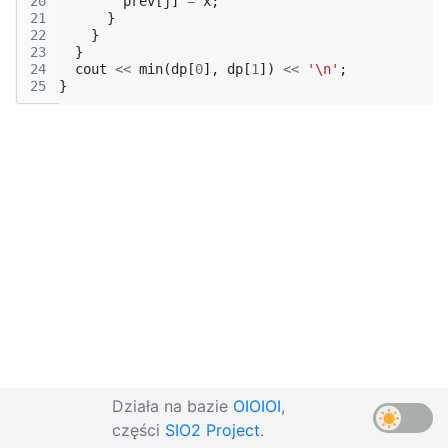
20
prev
[
j
]
=
x
;
21
}
22
}
23
}
24
cout
<<
min
(
dp
[
0
],
dp
[
1
])
<<
'\n'
;
25
}
Działa na bazie
OIOIOI
,
części
SIO2 Project
.