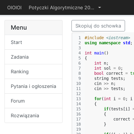
OIOIOI
Potyczki Algorytmiczne 2022
Skopiuj do schowka
Menu
 1
#include
<iostream>
Start
 2
using
namespace
std
;
 3
 4
int
main
()
Zadania
 5
{
 6
int
n
;
 7
int
sol
=
0
;
Ranking
 8
bool
correct
=
t
 9
string
tests
;
10
cin
>>
n
;
Pytania i ogłoszenia
11
cin
>>
tests
;
12
13
for
(
int
i
=
0
;
i
Forum
14
{
15
if
(
tests
[
i
]
16
{
Rozwiązania
17
correct
18
}
19