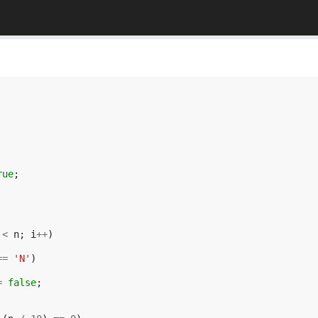
rue
;
<
n
;
i
++
)
==
'N'
)
=
false
;