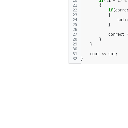
20
if
((
i
+
1
)
%
21
{
22
if
(
corre
23
{
24
sol
+
25
}
26
27
correct
28
}
29
}
30
31
cout
<<
sol
;
32
}