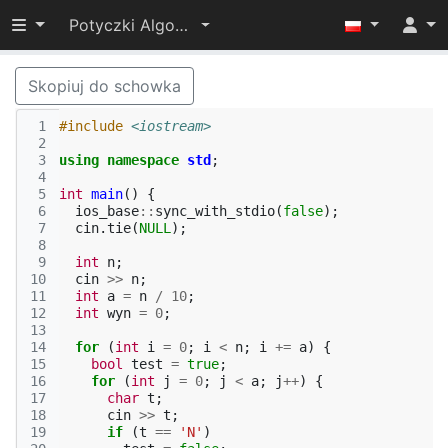
Przełącz widoczność menu
Potyczki Algorytmiczne 2022
Skopiuj do schowka
 1
#include
<iostream>
 2
 3
using
namespace
std
;
 4
 5
int
main
()
{
 6
ios_base
::
sync_with_stdio
(
false
);
 7
cin
.
tie
(
NULL
);
 8
 9
int
n
;
10
cin
>>
n
;
11
int
a
=
n
/
10
;
12
int
wyn
=
0
;
13
14
for
(
int
i
=
0
;
i
<
n
;
i
+=
a
)
{
15
bool
test
=
true
;
16
for
(
int
j
=
0
;
j
<
a
;
j
++
)
{
17
char
t
;
18
cin
>>
t
;
19
if
(
t
==
'N'
)