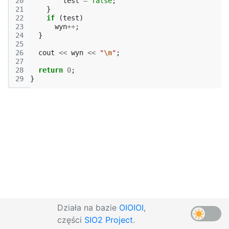
20
test
=
false
;
21
}
22
if
(
test
)
23
wyn
++
;
24
}
25
26
cout
<<
wyn
<<
"
\n
"
;
27
28
return
0
;
29
}
Działa na bazie
OIOIOI
,
części
SIO2 Project
.