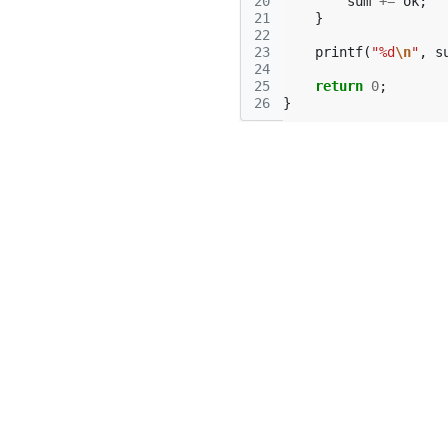
20
sum
+=
ok
;
21
}
22
23
printf
(
"%d
\n
"
,
s
24
25
return
0
;
26
}