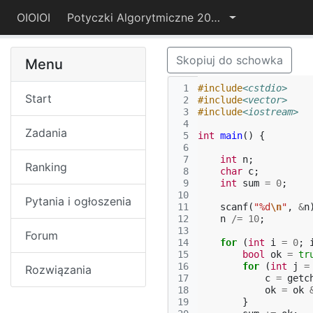
OIOIOI
Potyczki Algorytmiczne 2022
Skopiuj do schowka
Menu
 1
#include
<cstdio>
Start
 2
#include
<vector>
 3
#include
<iostream>
 4
Zadania
 5
int
main
()
{
 6
 7
int
n
;
Ranking
 8
char
c
;
 9
int
sum
=
0
;
10
Pytania i ogłoszenia
11
scanf
(
"%d
\n
"
,
&
n
12
n
/=
10
;
13
Forum
14
for
(
int
i
=
0
;
15
bool
ok
=
tr
16
for
(
int
j
=
Rozwiązania
17
c
=
getc
18
ok
=
ok
19
}