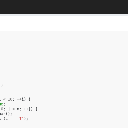
);
i
<
10
;
++
i
)
{
ue
;
0
;
j
<
n
;
++
j
)
{
har
();
&
(
c
==
'T'
);