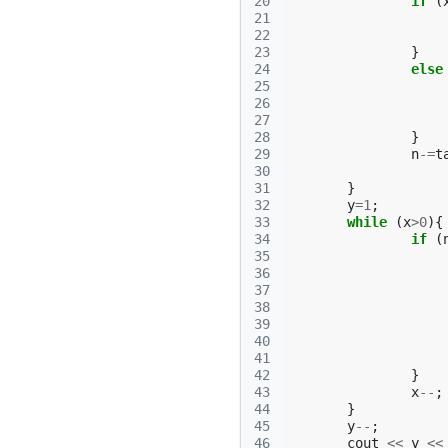
20
if
(
21
22
23
}
24
else
25
26
27
28
}
29
n
-=
t
30
31
}
32
y
=
1
;
33
while
(
x
>
0
){
34
if
(
35
36
37
38
39
40
41
42
}
43
x
--
;
44
}
45
y
--
;
46
cout
<<
y
<<