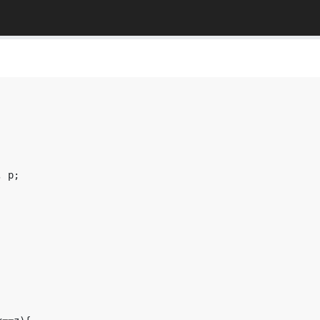
,
p
;