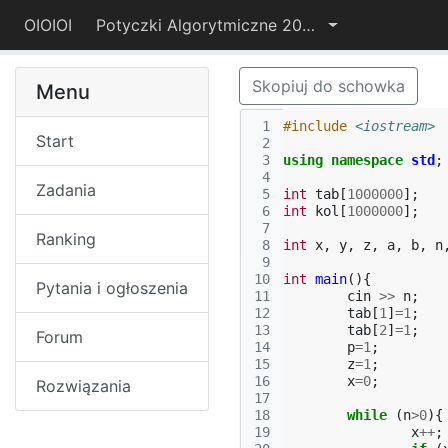
OIOIOI
Potyczki Algorytmiczne 2022
Skopiuj do schowka
Menu
 1
#include
<iostream>
Start
 2
 3
using
namespace
std
;
 4
Zadania
 5
int
tab
[
1000000
];
 6
int
kol
[
1000000
];
 7
Ranking
 8
int
x
,
y
,
z
,
a
,
b
,
n
 9
10
int
main
(){
Pytania i ogłoszenia
11
cin
>>
n
;
12
tab
[
1
]
=
1
;
13
tab
[
2
]
=
1
;
Forum
14
p
=
1
;
15
z
=
1
;
16
x
=
0
;
Rozwiązania
17
18
while
(
n
>
0
){
19
x
++
;