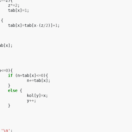
x
==
z
){
z
*=
2
;
tab
[
x
]
=
1
;
{
tab
[
x
]
=
tab
[
x
-
(
z
/
2
)]
+
1
;
ab
[
x
];
n
<=
0
){
if
(
n
+
tab
[
x
]
<=
0
){
n
+=
tab
[
x
];
}
else
{
kol
[
y
]
=
x
;
y
++
;
}
'\n'
;