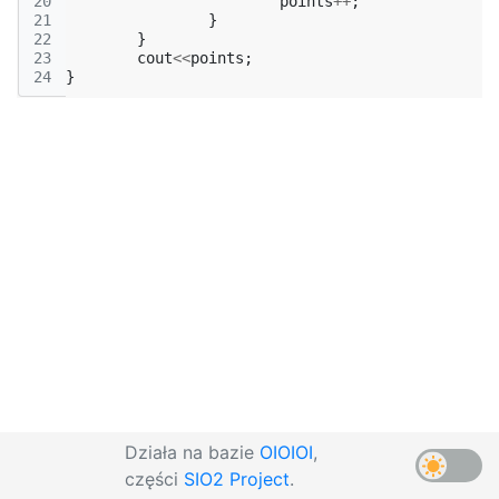
20
points
++
;
21
}
22
}
23
cout
<<
points
;
24
}
Działa na bazie
OIOIOI
,
części
SIO2 Project
.