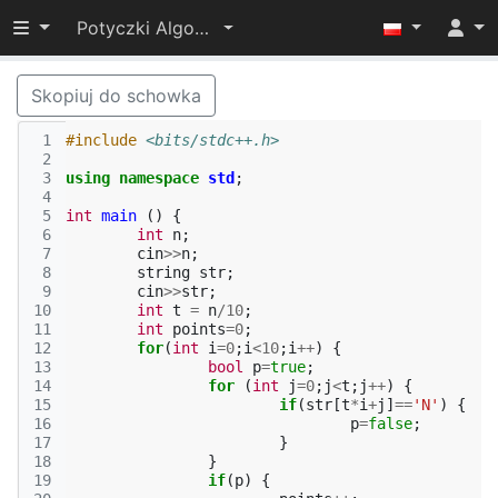
Przełącz widoczność menu
Potyczki Algorytmiczne 2022
Skopiuj do schowka
 1
#include
<bits/stdc++.h>
 2
 3
using
namespace
std
;
 4
 5
int
main
()
{
 6
int
n
;
 7
cin
>>
n
;
 8
string
str
;
 9
cin
>>
str
;
10
int
t
=
n
/
10
;
11
int
points
=
0
;
12
for
(
int
i
=
0
;
i
<
10
;
i
++
)
{
13
bool
p
=
true
;
14
for
(
int
j
=
0
;
j
<
t
;
j
++
)
{
15
if
(
str
[
t
*
i
+
j
]
==
'N'
)
{
16
p
=
false
;
17
}
18
}
19
if
(
p
)
{