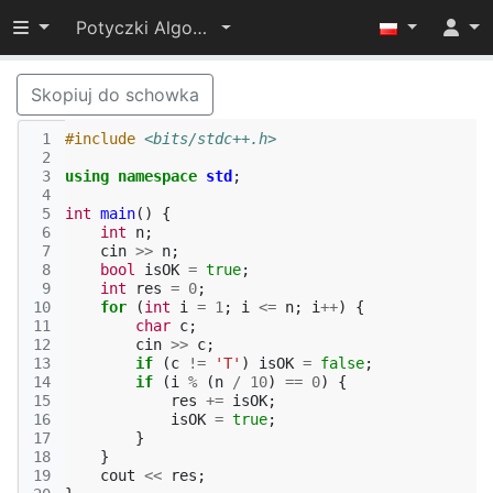
Przełącz widoczność menu
Potyczki Algorytmiczne 2022
Skopiuj do schowka
 1
#include
<bits/stdc++.h>
 2
 3
using
namespace
std
;
 4
 5
int
main
()
{
 6
int
n
;
 7
cin
>>
n
;
 8
bool
isOK
=
true
;
 9
int
res
=
0
;
10
for
(
int
i
=
1
;
i
<=
n
;
i
++
)
{
11
char
c
;
12
cin
>>
c
;
13
if
(
c
!=
'T'
)
isOK
=
false
;
14
if
(
i
%
(
n
/
10
)
==
0
)
{
15
res
+=
isOK
;
16
isOK
=
true
;
17
}
18
}
19
cout
<<
res
;